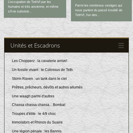
L’occupation de TethVI par les
Parmi les nombreux vestiges qui
humains et très ancienne, et même
nous parlent du passé troublé de
s’il ne subsiste...
TethVI, l’un des...
Unités et Escadrons
Les Chopperz : la cavalerie arrive!
Un fossile vivant : le Colossus de Teth
Storm Raven : un tank dans le ciel
Prêtres, prêcheurs, dévôts et autres allumés
Une waagh parmi d'autres
Chassa chassa chassa... Bomba!
Troupes d'élite : le 4/9 choc
Immolators et Rhinos du Suaire
Une légion pénale : les Bannis.