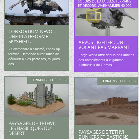
SOEURS DE BATAILLES
,
TERRAINS
ET DÉCORS
,
WARHAMMER 40.000
CONSORTIUM NEVO :
UNE PLATEFORME
SKYSHIELD
ARVUS LIGHTER : UN
VOLANT PAS MARRANT!
« Salamandre à Salomé, check up
terminé. Demande autorisation de
Forge World offre depuis des années
décoller! » Des parasites, toujours
des compléments à la gamme
des...
« offcielle » de Games...
TERRAINS ET DÉCORS
TERRAINS ET DÉCORS
PAYSAGES DE TETHVI :
LES BASILIQUES DU
PAYSAGES DE TETHVI :
DÉSERT
BUNKERS ET BASTIONS