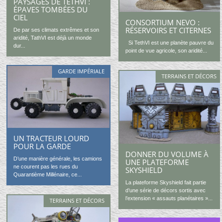
PAYSAGES DE TETHVI :
ÉPAVES TOMBÉES DU
CIEL
CONSORTIUM NEVO :
RÉSERVOIRS ET CITERNES
De par ses climats extrêmes et son
aridité, TathVI est déjà un monde
Si TethVI est une planète pauvre du
dur...
point de vue agricole, son aridité...
GARDE IMPÉRIALE
TERRAINS ET DÉCORS
UN TRACTEUR LOURD
POUR LA GARDE
DONNER DU VOLUME À
D’une manière générale, les camions
UNE PLATEFORME
ne courent pas les rues du
SKYSHIELD
Quarantième Millénaire, ce...
La plateforme Skyshield fait partie
d’une série de décors sortis avec
l’extension « assauts planétaires »...
TERRAINS ET DÉCORS