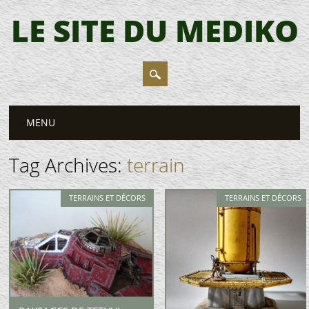
LE SITE DU MEDIKO
Main menu
Skip
MENU
to
content
Tag Archives:
terrain
TERRAINS ET DÉCORS
TERRAINS ET DÉCORS