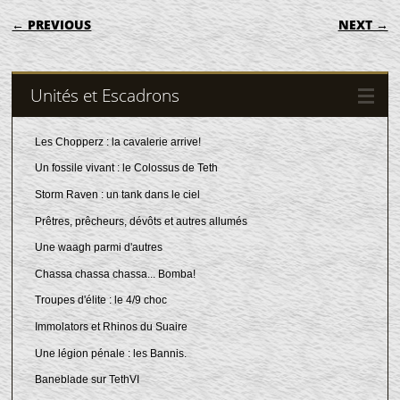
POST NAVIGATION
← PREVIOUS
NEXT →
Unités et Escadrons
Les Chopperz : la cavalerie arrive!
Un fossile vivant : le Colossus de Teth
Storm Raven : un tank dans le ciel
Prêtres, prêcheurs, dévôts et autres allumés
Une waagh parmi d'autres
Chassa chassa chassa... Bomba!
Troupes d'élite : le 4/9 choc
Immolators et Rhinos du Suaire
Une légion pénale : les Bannis.
Baneblade sur TethVI