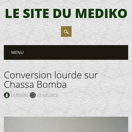
LE SITE DU MEDIKO
Main menu
Skip
MENU
to
content
Conversion lourde sur
Chassa Bomba
Le Mediko
26 juin 2014