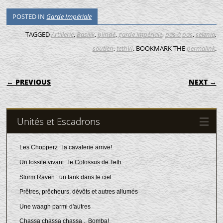
POSTED IN
Garde Impériale
TAGGED
Artillerie
,
Basilik
,
blindé
,
garde impériale
,
pas à pas
,
selenia
,
soutien
,
tethVI
. BOOKMARK THE
permalink
.
POST NAVIGATION
← PREVIOUS
NEXT →
Unités et Escadrons
Les Chopperz : la cavalerie arrive!
Un fossile vivant : le Colossus de Teth
Storm Raven : un tank dans le ciel
Prêtres, prêcheurs, dévôts et autres allumés
Une waagh parmi d'autres
Chassa chassa chassa... Bomba!