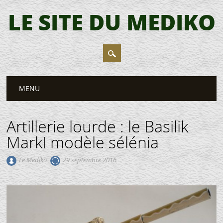
LE SITE DU MEDIKO
Main menu
Skip
MENU
to
content
Artillerie lourde : le Basilik
MarkI modèle sélénia
Le Mediko
29 septembre 2016