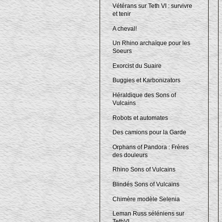
Vétérans sur Teth VI : survivre
et tenir
A cheval!
Un Rhino archaïque pour les
Soeurs
Exorcist du Suaire
Buggies et Karbonizators
Héraldique des Sons of
Vulcains
Robots et automates
Des camions pour la Garde
Orphans of Pandora : Frères
des douleurs
Rhino Sons of Vulcains
Blindés Sons of Vulcains
Chimère modèle Selenia
Leman Russ séléniens sur
TethVI