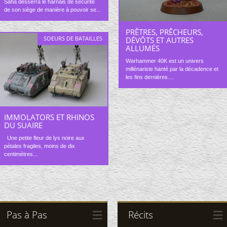
Saha desserra le harnais de sécurité
de son siège de manière à pouvoir se...
PRÊTRES, PRÊCHEURS,
SOEURS DE BATAILLES
DÉVÔTS ET AUTRES
ALLUMÉS
Warhammer 40K est un univers
millénariste hanté par la décadence et
les fins dernières....
IMMOLATORS ET RHINOS
DU SUAIRE
Une petite fleur de lys noire aux
pétales fragiles, moins de dix
centimètres...
Pas à Pas
Récits