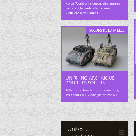
Forge World offre depuis des années
des compléments à la gamme
« offcielle » de Games...
SOEURS DE BATAILLES
UN RHINO ARCHAÏQUE
POUR LES SOEURS
A l’instar de tous les ordres militants,
les soeurs du Suaire (de brume ou...
Unités et
Escadrons