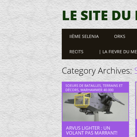
LE SITE DU
Main menu
Skip
IIÈME SELENIA
ORKS
to
content
RECITS
| LA FIEVRE DU M
Category Archives:
SOEURS DE BATAILLES
,
TERRAINS ET
DÉCORS
,
WARHAMMER 40.000
ARVUS LIGHTER : UN
VOLANT PAS MARRANT!