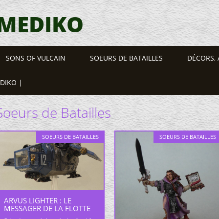
 MEDIKO
SONS OF VULCAIN
SOEURS DE BATAILLES
DÉCORS, 
EDIKO |
Soeurs de Batailles
SOEURS DE BATAILLES
SOEURS DE BATAILLES
ARVUS LIGHTER : LE
MESSAGER DE LA FLOTTE