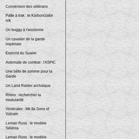
Conversion des vétérans
Patte à trak : le Karbonizator
ork
Un buggy à l'ancienne
Un cavalier de la garde
impériale
Exorcist du Suaire
Automate de combat : l'ASPIC
Une bête de somme pour la
Garde
Un Land Raider archaïque
Rhino : rechercher la
modularité
Vindicator : Mk IIa Sons of
Vulcain
Leman Russ : le modèle
Sélénia
Leman Russ : le modèle