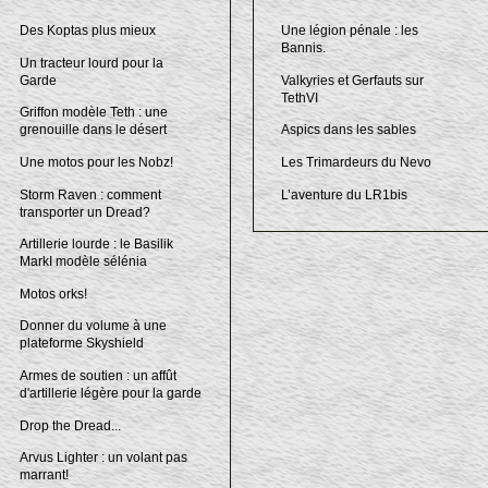
Des Koptas plus mieux
Une légion pénale : les
Bannis.
Un tracteur lourd pour la
Garde
Valkyries et Gerfauts sur
TethVI
Griffon modèle Teth : une
grenouille dans le désert
Aspics dans les sables
Une motos pour les Nobz!
Les Trimardeurs du Nevo
Storm Raven : comment
L’aventure du LR1bis
transporter un Dread?
Artillerie lourde : le Basilik
MarkI modèle sélénia
Motos orks!
Donner du volume à une
plateforme Skyshield
Armes de soutien : un affût
d'artillerie légère pour la garde
Drop the Dread...
Arvus Lighter : un volant pas
marrant!