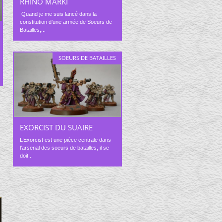
RHINO MARKI
Quand je me suis lancé dans la
constitution d’une armée de Soeurs de
Batailles,...
SOEURS DE BATAILLES
EXORCIST DU SUAIRE
L’Exorcist est une pièce centrale dans
l’arsenal des soeurs de batailles, il se
doit...