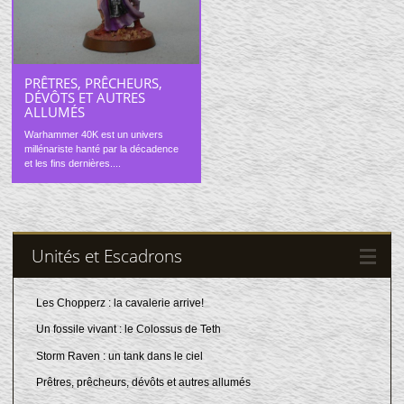
PRÊTRES, PRÊCHEURS,
DÉVÔTS ET AUTRES
ALLUMÉS
Warhammer 40K est un univers
millénariste hanté par la décadence
et les fins dernières....
Unités et Escadrons
Les Chopperz : la cavalerie arrive!
Un fossile vivant : le Colossus de Teth
Storm Raven : un tank dans le ciel
Prêtres, prêcheurs, dévôts et autres allumés