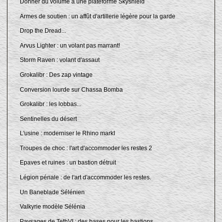
Donner du volume à une plateforme Skyshield
Armes de soutien : un affût d'artillerie légère pour la garde
Drop the Dread...
Arvus Lighter : un volant pas marrant!
Storm Raven : volant d'assaut
Grokalibr : Des zap vintage
Conversion lourde sur Chassa Bomba
Grokalibr : les lobbas...
Sentinelles du désert
L'usine : moderniser le Rhino markI
Troupes de choc : l'art d'accommoder les restes 2
Epaves et ruines : un bastion détruit
Légion pénale : de l'art d'accommoder les restes.
Un Baneblade Sélénien
Valkyrie modèle Sélénia
Paysages de TethVI : des bases pour les bastions