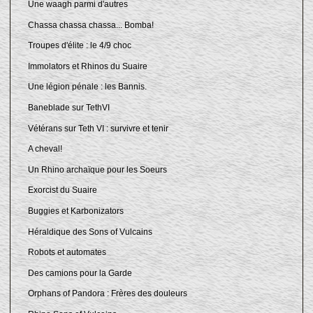
Une waagh parmi d'autres
Chassa chassa chassa... Bomba!
Troupes d'élite : le 4/9 choc
Immolators et Rhinos du Suaire
Une légion pénale : les Bannis.
Baneblade sur TethVI
Vétérans sur Teth VI : survivre et tenir
A cheval!
Un Rhino archaïque pour les Soeurs
Exorcist du Suaire
Buggies et Karbonizators
Héraldique des Sons of Vulcains
Robots et automates
Des camions pour la Garde
Orphans of Pandora : Frères des douleurs