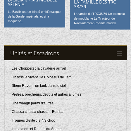
LA FAMILLE DES TRC
SÉLÉNIA
38/39
Le Basilik est un blindé emblématique
La famille du TRC38/39 Un exemple
de la Garde Impériale, et si la
de modularité Le Tracteur de
maquette...
Ravitaillement Chenillé modèle...
Unités et Escadrons
Les Chopperz : la cavalerie arrive!
Un fossile vivant : le Colossus de Teth
Storm Raven : un tank dans le ciel
Prêtres, prêcheurs, dévôts et autres allumés
Une waagh parmi d'autres
Chassa chassa chassa... Bomba!
Troupes d'élite : le 4/9 choc
Immolators et Rhinos du Suaire