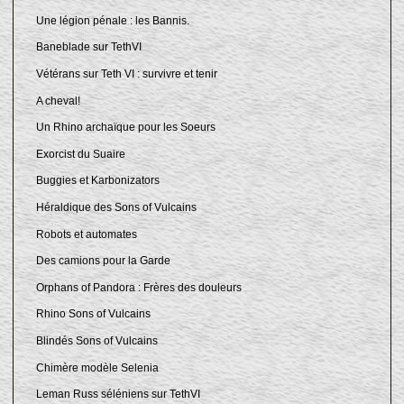
Une légion pénale : les Bannis.
Baneblade sur TethVI
Vétérans sur Teth VI : survivre et tenir
A cheval!
Un Rhino archaïque pour les Soeurs
Exorcist du Suaire
Buggies et Karbonizators
Héraldique des Sons of Vulcains
Robots et automates
Des camions pour la Garde
Orphans of Pandora : Frères des douleurs
Rhino Sons of Vulcains
Blindés Sons of Vulcains
Chimère modèle Selenia
Leman Russ séléniens sur TethVI