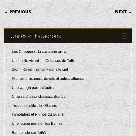
POST NAVIGATION
← PREVIOUS
NEXT →
Unités et Escadrons
Les Chopperz : la cavalerie arrive!
Un fossile vivant : le Colossus de Teth
Storm Raven : un tank dans le ciel
Prêtres, prêcheurs, dévôts et autres allumés
Une waagh parmi d'autres
Chassa chassa chassa... Bomba!
Troupes d'élite : le 4/9 choc
Immolators et Rhinos du Suaire
Une légion pénale : les Bannis.
Baneblade sur TethVI