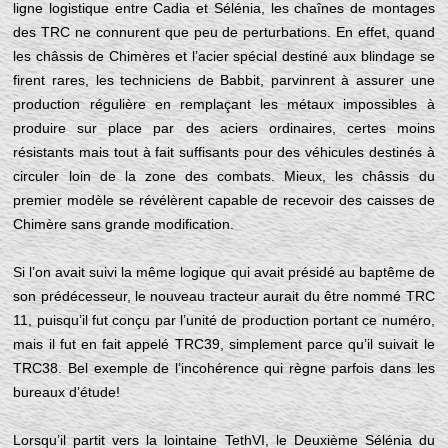
ligne logistique entre Cadia et Sélénia, les chaînes de montages
des TRC ne connurent que peu de perturbations. En effet, quand
les châssis de Chimères et l’acier spécial destiné aux blindage se
firent rares, les techniciens de Babbit, parvinrent à assurer une
production régulière en remplaçant les métaux impossibles à
produire sur place par des aciers ordinaires, certes moins
résistants mais tout à fait suffisants pour des véhicules destinés à
circuler loin de la zone des combats. Mieux, les châssis du
premier modèle se révélèrent capable de recevoir des caisses de
Chimère sans grande modification.
Si l’on avait suivi la même logique qui avait présidé au baptême de
son prédécesseur, le nouveau tracteur aurait du être nommé TRC
11, puisqu’il fut conçu par l’unité de production portant ce numéro,
mais il fut en fait appelé TRC39, simplement parce qu’il suivait le
TRC38. Bel exemple de l’incohérence qui règne parfois dans les
bureaux d’étude!
Lorsqu’il partit vers la lointaine TethVI, le Deuxième Sélénia du