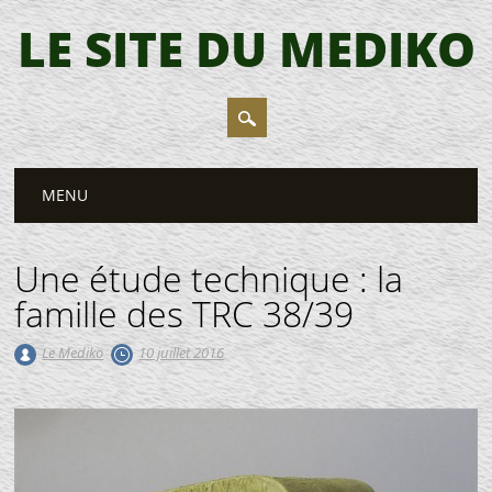
LE SITE DU MEDIKO
Main menu
Skip
MENU
to
content
Une étude technique : la
famille des TRC 38/39
Le Mediko
10 juillet 2016