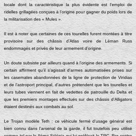
locale dont la caractéristique la plus évidente est l’emploi de
ridelles grillagées conçues à l’origine pour gagner du poids lors de
la militarisation des « Mules ».
Il est à noter que certaines de ces tourelles furent montées à titre
provisoire sur des châssis d’Atlas voire de Léman Russ
endommagés et privés de leur armement d’origine.
Un doute subsiste par ailleurs quand à l’origine des armements. Si
certain affirment qu’il s’agissait d’armes automatisées prises sur
les casemates abandonnées de la ligne de protection de Viridias
et de l’astroport principal, d’autres prétendent que les tourelles et
leurs tubes viennent en fait de vedettes de patrouille du Delta et
que les premiers montages effectués sur des châssis d’Alligators
étaient destinés aux combats au sol.
Le Trojan modèle Teth : ce véhicule fermé d’usage général est
bien connu dans l’arsenal de la garde, il fut toutefois peu utilisé
comme tel par le IIème Sélénia qui lui préférait le TRC. Par contre