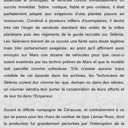
assemblé le prototype), le véhicule connut immédiatement un
succès immédiat. Sobre, rustique, fiable et peu coûteux, il était
parfaitement adapté aux exigences d’une planète pauvre en
ressources. Construit à plusieurs milliers d’exemplaires, il devint
très vite l’engin de servitude standard des unités de la milice
planétaire puis des régiments de la garde recrutés sur Sélénia.
Les Séléniens tirèrent de ce succès une fierté sans doute légitime
mais très certainement exagérée, au point qu’il affirment avoir
envoyés sur Mars une dizaine de véhicules pour que ceux-ci
soient examinés par les techno prêtres de Mars et que le modèle
soit sanctifié comme orthodoxe. S’ils n’existe aucune trace
crédible de cet épisode dans les archives, les Techniciens de
Sélénia croient dur comme fer que, demain ou dans des siècles,
un courrier viendra leur porter la consécration de leurs efforts et
de leur foi dans l’Empereur.
Durant la difficile campagne de Céracuse, et contrairement à ce
qui se passa pour les chars de combat de type Léman Russ, dont
la production fut grandement perturbée par l’interruption de la