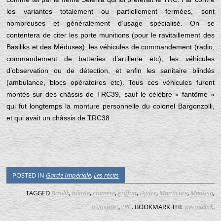
les variantes totalement ou partiellement fermées, sont
nombreuses et généralement d’usage spécialisé. On se
contentera de citer les porte munitions (pour le ravitaillement des
Basiliks et des Méduses), les véhicules de commandement (radio,
commandement de batteries d’artillerie etc), les véhicules
d’observation ou de détection, et enfin les sanitaire blindés
(ambulance, blocs opératoires etc). Tous ces véhicules furent
montés sur des châssis de TRC39, sauf le célèbre « fantôme »
qui fut longtemps la monture personnelle du colonel Bargonzolli,
et qui avait un châssis de TRC38.
POSTED IN
Garde Impériale
,
Les récits
TAGGED
Basilik
,
blindé
,
chimère
,
griffon
,
Hydre
,
Manticore
,
Medusa
,
transport
,
TRC
. BOOKMARK THE
permalink
.