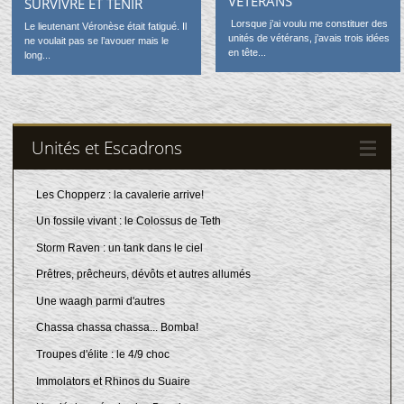
VÉTÉRANS
SURVIVRE ET TENIR
Lorsque j’ai voulu me constituer des
Le lieutenant Véronèse était fatigué. Il
unités de vétérans, j’avais trois idées
ne voulait pas se l’avouer mais le
en tête...
long...
Unités et Escadrons
Les Chopperz : la cavalerie arrive!
Un fossile vivant : le Colossus de Teth
Storm Raven : un tank dans le ciel
Prêtres, prêcheurs, dévôts et autres allumés
Une waagh parmi d'autres
Chassa chassa chassa... Bomba!
Troupes d'élite : le 4/9 choc
Immolators et Rhinos du Suaire