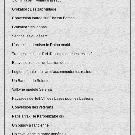
Storm Raven : volant d'assaut
Grokalibr : Des zap vintage
Conversion lourde sur Chassa Bomba
Grokalibr : les lobbas...
Sentinelles du désert
L'usine : moderniser le Rhino markI
Troupes de choc : l'art d'accommoder les restes 2
Epaves et ruines : un bastion détruit
Légion pénale : de l'art d'accommoder les restes.
Un Baneblade Sélénien
Valkyrie modèle Sélénia
Paysages de TethVI : des bases pour les bastions
Conversion des vétérans
Patte à trak : le Karbonizator ork
Un buggy à l'ancienne
Un cavalier de la garde impériale