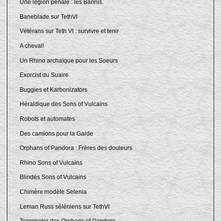
Une légion pénale : les Bannis.
Baneblade sur TethVI
Vétérans sur Teth VI : survivre et tenir
A cheval!
Un Rhino archaïque pour les Soeurs
Exorcist du Suaire
Buggies et Karbonizators
Héraldique des Sons of Vulcains
Robots et automates
Des camions pour la Garde
Orphans of Pandora : Frères des douleurs
Rhino Sons of Vulcains
Blindés Sons of Vulcains
Chimère modèle Selenia
Leman Russ séléniens sur TethVI