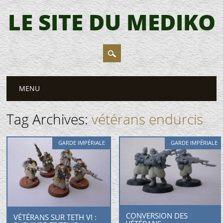
LE SITE DU MEDIKO
Main menu
Skip
MENU
to
content
Tag Archives:
vétérans endurcis
GARDE IMPÉRIALE
GARDE IMPÉRIALE
CONVERSION DES
VÉTÉRANS SUR TETH VI :