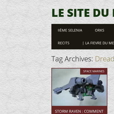
LE SITE DU
Main menu
Skip
IIÈME SELENIA
ORKS
to
content
RECITS
| LA FIEVRE DU M
Tag Archives:
Drea
SPACE MARINES
STORM RAVEN : COMMENT