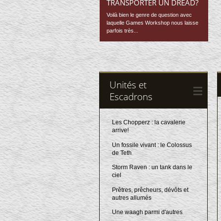
TRANSPORTER UN DREAD?
Voilà bien le genre de question avec
laquelle Games Workshop nous laisse
parfois très...
Unités et
Escadrons
Les Chopperz : la cavalerie
arrive!
Un fossile vivant : le Colossus
de Teth
Storm Raven : un tank dans le
ciel
Prêtres, prêcheurs, dévôts et
autres allumés
Une waagh parmi d'autres