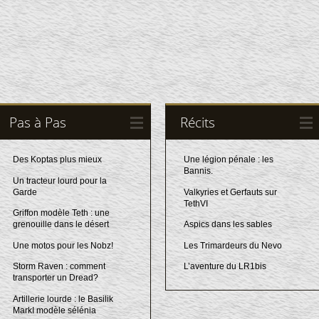
Pas à Pas
Récits
Des Koptas plus mieux
Une légion pénale : les
Bannis.
Un tracteur lourd pour la
Garde
Valkyries et Gerfauts sur
TethVI
Griffon modèle Teth : une
grenouille dans le désert
Aspics dans les sables
Une motos pour les Nobz!
Les Trimardeurs du Nevo
Storm Raven : comment
L’aventure du LR1bis
transporter un Dread?
Artillerie lourde : le Basilik
MarkI modèle sélénia