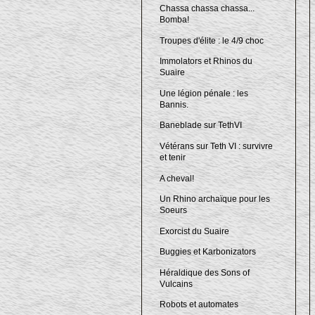
Chassa chassa chassa...
Bomba!
Troupes d'élite : le 4/9 choc
Immolators et Rhinos du
Suaire
Une légion pénale : les
Bannis.
Baneblade sur TethVI
Vétérans sur Teth VI : survivre
et tenir
A cheval!
Un Rhino archaïque pour les
Soeurs
Exorcist du Suaire
Buggies et Karbonizators
Héraldique des Sons of
Vulcains
Robots et automates