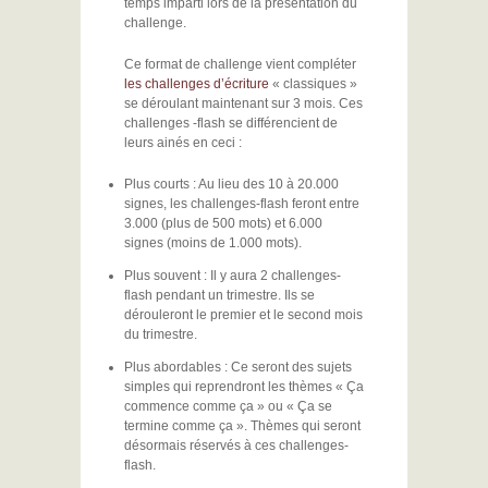
temps imparti lors de la présentation du
challenge.
Ce format de challenge vient compléter
les challenges d’écriture
« classiques »
se déroulant maintenant sur 3 mois. Ces
challenges -flash se différencient de
leurs ainés en ceci :
Plus courts : Au lieu des 10 à 20.000
signes, les challenges-flash feront entre
3.000 (plus de 500 mots) et 6.000
signes (moins de 1.000 mots).
Plus souvent : Il y aura 2 challenges-
flash pendant un trimestre. Ils se
dérouleront le premier et le second mois
du trimestre.
Plus abordables : Ce seront des sujets
simples qui reprendront les thèmes « Ça
commence comme ça » ou « Ça se
termine comme ça ». Thèmes qui seront
désormais réservés à ces challenges-
flash.