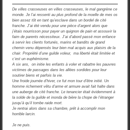
De villes crasseuses en villes crasseuses, le mal gangrène ce
monde. Je l’ai ressenti au plus profond de la moelle de mes os
bien assez tôt en tant qu’esclave dans un bordel de cité
franche. J’ai été vendu pour une pièce d’argent alors que
j’étais nourrisson pour payer un quignon de pain et assouvir la
faim de parents nécessiteux. J’ai d’abord passé mon enfance
à servir les clients fortunés, marins et bandits de grand
chemin venu dépensés leur bien mal acquis aux plaisirs de la
chair. Propriété d’une guilde voleur, ma liberté était limitée et
c’est un euphémisme.
A six ans, on initie les enfants à voler et rabattre les pauvres
victimes de passages dans les allées sordides pour leur
soutirer biens et parfois la vie.
Une froide journée d’hiver, ce fut mon tour d’être initié. Un
homme richement vêtu d’arme et armure avait fait halte dans
une auberge de cité franche. Le tenancier était évidemment à
la solde de la guilde et inonda de bière la chope de l’étranger
jusqu’à qu’il tombe raide mort.
Je rentrai alors dans sa chambre, prêt à accomplir mon
horrible larcin.
Je ne puis.