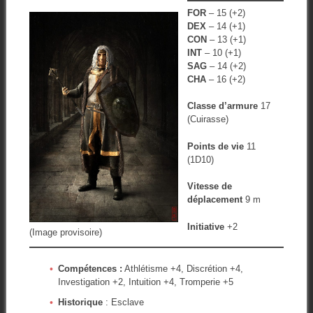
FOR
– 15 (+2)
DEX
– 14 (+1)
CON
– 13 (+1)
INT
– 10 (+1)
SAG
– 14 (+2)
CHA
– 16 (+2)
Classe d’armure
17
(Cuirasse)
Points de vie
11
(1D10)
Vitesse de
déplacement
9 m
Initiative
+2
(Image provisoire)
Compétences :
Athlétisme +4, Discrétion +4,
Investigation +2, Intuition +4, Tromperie +5
Historique
: Esclave