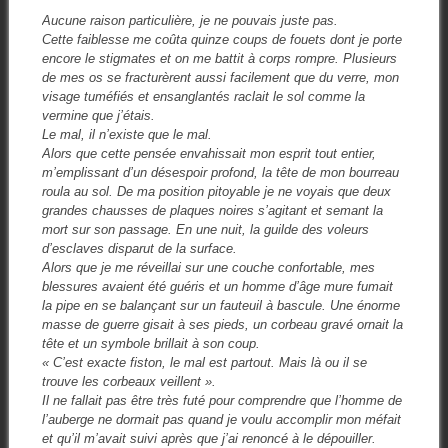
Aucune raison particulière, je ne pouvais juste pas.
Cette faiblesse me coûta quinze coups de fouets dont je porte
encore le stigmates et on me battit à corps rompre. Plusieurs
de mes os se fracturèrent aussi facilement que du verre, mon
visage tuméfiés et ensanglantés raclait le sol comme la
vermine que j’étais.
Le mal, il n’existe que le mal.
Alors que cette pensée envahissait mon esprit tout entier,
m’emplissant d’un désespoir profond, la tête de mon bourreau
roula au sol. De ma position pitoyable je ne voyais que deux
grandes chausses de plaques noires s’agitant et semant la
mort sur son passage. En une nuit, la guilde des voleurs
d’esclaves disparut de la surface.
Alors que je me réveillai sur une couche confortable, mes
blessures avaient été guéris et un homme d’âge mure fumait
la pipe en se balançant sur un fauteuil à bascule. Une énorme
masse de guerre gisait à ses pieds, un corbeau gravé ornait la
tête et un symbole brillait à son coup.
« C’est exacte fiston, le mal est partout. Mais là ou il se
trouve les corbeaux veillent ».
Il ne fallait pas être très futé pour comprendre que l’homme de
l’auberge ne dormait pas quand je voulu accomplir mon méfait
et qu’il m’avait suivi après que j’ai renoncé à le dépouiller.