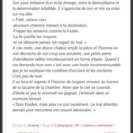
Ses yeux brillaient d’un éclat étrange, entre la bienveillance et
la détermination infaillible. Il s’approcha de moi et mis sa main
sur ma tête
« Petit, retiens ceci :
-plusieurs chemins mènent à ta destination,
-Frappe tes ennemis comme la foudre,
-La fin justifie les moyens
-et ne détourne jamais ton regard du mal. »
A ces mots, une douce chaleur emplit la pièce et l’homme en
noir décrocha de son coup une amulette, une petite pierre
d’obsidienne taillée minutieusement en forme d’épée. Quand il
me demanda mon nom c’est avec une honte incommensurable
que je lui expliquai ma condition d’esclave et les esclaves
n’ont pas de nom.
Il se leva et regarda à l’horizon de longues minutes au travers
de la lucarne de la chambre. Alors que le ciel se couvrait
d’étoile et que le sommeil me gagnait, j’entendit dans un
murmure lointain :
« Dors Karden, mais pour ce soir seulement. Le mal attendra
demain pour rencontrer son nouvel adversaire. »
Posted in
|
Tagged
,
|
|
Joueur
Campagne
PJ
Leave a comment