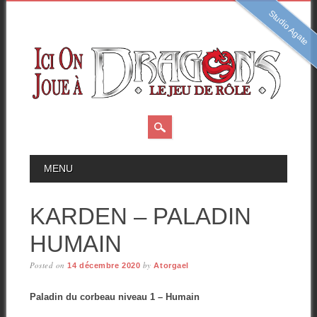
Studio Agate
Skip
MAIN MENU
MENU
to
content
KARDEN – PALADIN
HUMAIN
Posted on
by
14 décembre 2020
Atorgael
Paladin du corbeau niveau 1 – Humain