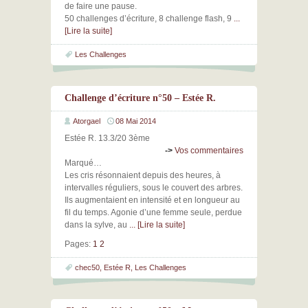
de faire une pause.
50 challenges d’écriture, 8 challenge flash, 9
...
[Lire la suite]
Les Challenges
Challenge d’écriture n°50 – Estée R.
Atorgael
08 Mai 2014
Estée R. 13.3/20 3ème
->
Vos commentaires
Marqué…
Les cris résonnaient depuis des heures, à
intervalles réguliers, sous le couvert des arbres.
Ils augmentaient en intensité et en longueur au
fil du temps. Agonie d’une femme seule, perdue
dans la sylve, au
... [Lire la suite]
Pages:
1
2
chec50
,
Estée R
,
Les Challenges