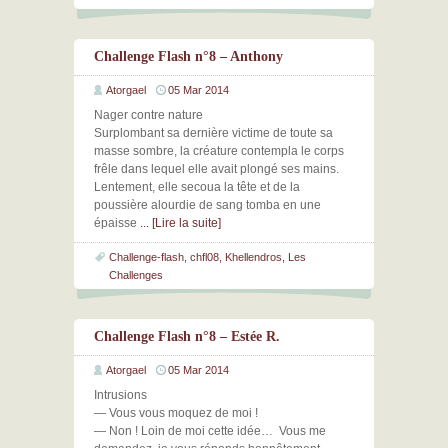
Challenge Flash n°8 – Anthony
Atorgael
05 Mar 2014
Nager contre nature
Surplombant sa dernière victime de toute sa
masse sombre, la créature contempla le corps
frêle dans lequel elle avait plongé ses mains.
Lentement, elle secoua la tête et de la
poussière alourdie de sang tomba en une
épaisse
... [Lire la suite]
Challenge-flash
,
chfl08
,
Khellendros
,
Les
Challenges
Challenge Flash n°8 – Estée R.
Atorgael
05 Mar 2014
Intrusions
— Vous vous moquez de moi !
— Non ! Loin de moi cette idée… Vous me