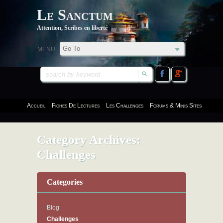
Le Sanctum
Attention, Scribes en liberté
MENU:
Accueil
Fiches De Lectures
Les Challenges
Forums & Minis Sites
Category Archives:
Challenges
Categories
Blog
Challenges