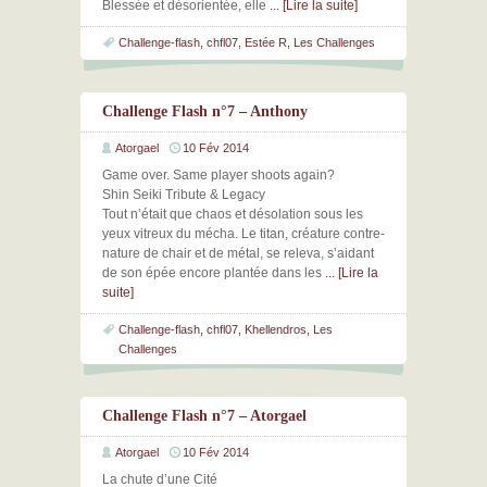
Blessée et désorientée, elle
... [Lire la suite]
Challenge-flash
,
chfl07
,
Estée R
,
Les Challenges
Challenge Flash n°7 – Anthony
Atorgael
10 Fév 2014
Game over. Same player shoots again?
Shin Seiki Tribute & Legacy
Tout n’était que chaos et désolation sous les
yeux vitreux du mécha. Le titan, créature contre-
nature de chair et de métal, se releva, s’aidant
de son épée encore plantée dans les
... [Lire la
suite]
Challenge-flash
,
chfl07
,
Khellendros
,
Les
Challenges
Challenge Flash n°7 – Atorgael
Atorgael
10 Fév 2014
La chute d’une Cité