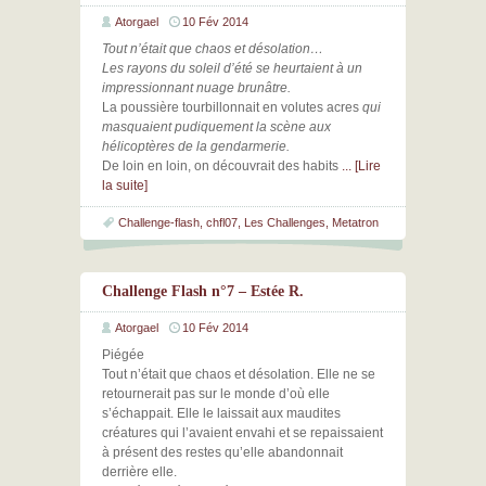
Atorgael
10 Fév 2014
Tout n’était que chaos et désolation…
Les rayons du soleil d’été se heurtaient à un
impressionnant nuage brunâtre.
La poussière tourbillonnait en volutes acres
qui
masquaient pudiquement la scène aux
hélicoptères de la gendarmerie.
De loin en loin, on découvrait des habits
... [Lire
la suite]
Challenge-flash
,
chfl07
,
Les Challenges
,
Metatron
Challenge Flash n°7 – Estée R.
Atorgael
10 Fév 2014
Piégée
Tout n’était que chaos et désolation. Elle ne se
retournerait pas sur le monde d’où elle
s’échappait. Elle le laissait aux maudites
créatures qui l’avaient envahi et se repaissaient
à présent des restes qu’elle abandonnait
derrière elle.