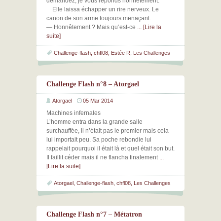
demandez, je vous réponds honnêtement.
Elle laissa échapper un rire nerveux. Le
canon de son arme toujours menaçant.
— Honnêtement ? Mais qu’est-ce
... [Lire la
suite]
Challenge-flash
,
chfl08
,
Estée R
,
Les Challenges
Challenge Flash n°8 – Atorgael
Atorgael
05 Mar 2014
Machines infernales
L’homme entra dans la grande salle
surchauffée, il n’était pas le premier mais cela
lui importait peu. Sa poche rebondie lui
rappelait pourquoi il était là et quel était son but.
Il faillit céder mais il ne flancha finalement
...
[Lire la suite]
Atorgael
,
Challenge-flash
,
chfl08
,
Les Challenges
Challenge Flash n°7 – Métatron