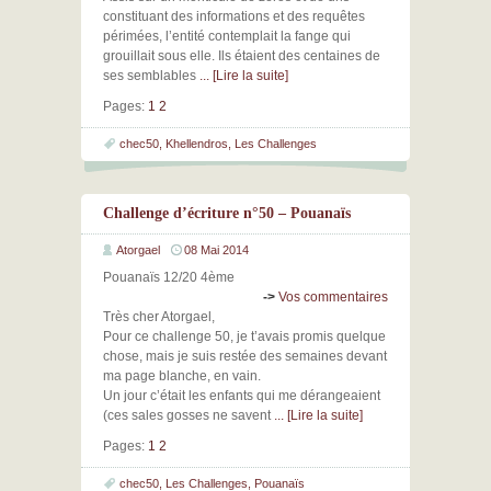
constituant des informations et des requêtes
périmées, l’entité contemplait la fange qui
grouillait sous elle. Ils étaient des centaines de
ses semblables
... [Lire la suite]
Pages:
1
2
chec50
,
Khellendros
,
Les Challenges
Challenge d’écriture n°50 – Pouanaïs
Atorgael
08 Mai 2014
Pouanaïs 12/20 4ème
->
Vos commentaires
Très cher Atorgael,
Pour ce challenge 50, je t’avais promis quelque
chose, mais je suis restée des semaines devant
ma page blanche, en vain.
Un jour c’était les enfants qui me dérangeaient
(ces sales gosses ne savent
... [Lire la suite]
Pages:
1
2
chec50
,
Les Challenges
,
Pouanaïs