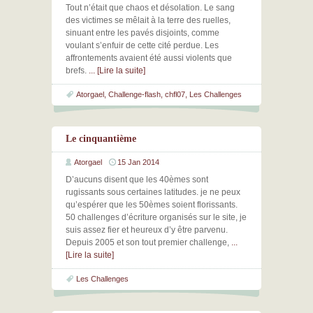
Tout n’était que chaos et désolation. Le sang
des victimes se mêlait à la terre des ruelles,
sinuant entre les pavés disjoints, comme
voulant s’enfuir de cette cité perdue. Les
affrontements avaient été aussi violents que
brefs.
... [Lire la suite]
Atorgael
,
Challenge-flash
,
chfl07
,
Les Challenges
Le cinquantième
Atorgael
15 Jan 2014
D’aucuns disent que les 40èmes sont
rugissants sous certaines latitudes. je ne peux
qu’espérer que les 50èmes soient florissants.
50 challenges d’écriture organisés sur le site, je
suis assez fier et heureux d’y être parvenu.
Depuis 2005 et son tout premier challenge,
...
[Lire la suite]
Les Challenges