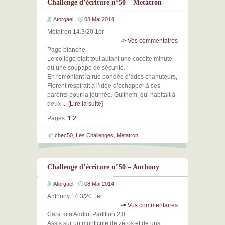
Challenge d’écriture n°50 – Metatron
Atorgael
08 Mai 2014
Metatron 14.3/20 1er
->
Vos commentaires
Page blanche
Le collège était tout autant une cocotte minute
qu’une soupape de sécurité.
En remontant la rue bondée d’ados chahuteurs,
Florent respirait à l’idée d’échapper à ses
parents pour la journée. Guilhem, qui habitait à
deux
... [Lire la suite]
Pages:
1
2
chec50
,
Les Challenges
,
Metatron
Challenge d’écriture n°50 – Anthony
Atorgael
08 Mai 2014
Anthony 14.3/20 1er
->
Vos commentaires
Cara mia Addio, Partition 2.0
Assis sur un monticule de zéros et de uns