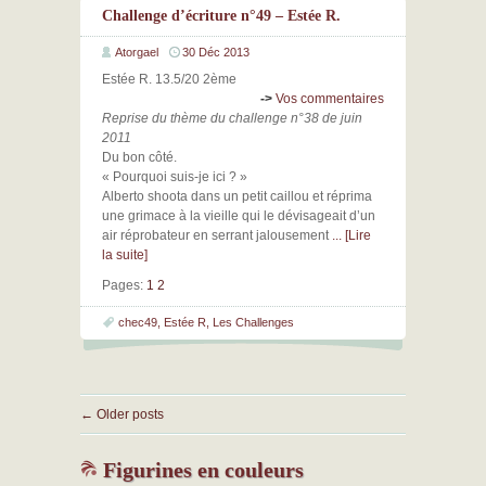
Challenge d’écriture n°49 – Estée R.
Atorgael
30 Déc 2013
Estée R. 13.5/20 2ème
->
Vos commentaires
Reprise du thème du challenge n°38 de juin
2011
Du bon côté.
« Pourquoi suis-je ici ? »
Alberto shoota dans un petit caillou et réprima
une grimace à la vieille qui le dévisageait d’un
air réprobateur en serrant jalousement
... [Lire
la suite]
Pages:
1
2
chec49
,
Estée R
,
Les Challenges
←
Older posts
Figurines en couleurs