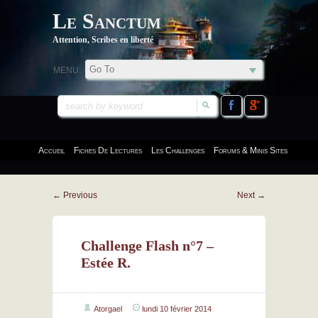
Le Sanctum
Attention, Scribes en liberté
MENU:
Accueil
Fiches De Lectures
Les Challenges
Forums & Minis Sites
←
Previous
Next
→
Challenge Flash n°7 –
Estée R.
Atorgael
lundi 10 février 2014