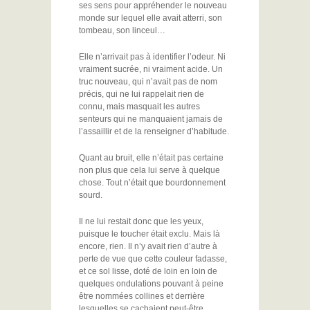
ses sens pour appréhender le nouveau
monde sur lequel elle avait atterri, son
tombeau, son linceul…
Elle n’arrivait pas à identifier l’odeur. Ni
vraiment sucrée, ni vraiment acide. Un
truc nouveau, qui n’avait pas de nom
précis, qui ne lui rappelait rien de
connu, mais masquait les autres
senteurs qui ne manquaient jamais de
l’assaillir et de la renseigner d’habitude.
Quant au bruit, elle n’était pas certaine
non plus que cela lui serve à quelque
chose. Tout n’était que bourdonnement
sourd.
Il ne lui restait donc que les yeux,
puisque le toucher était exclu. Mais là
encore, rien. Il n’y avait rien d’autre à
perte de vue que cette couleur fadasse,
et ce sol lisse, doté de loin en loin de
quelques ondulations pouvant à peine
être nommées collines et derrière
lesquelles se cachaient peut-être