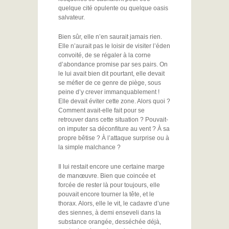
quelque cité opulente ou quelque oasis
salvateur.
Bien sûr, elle n’en saurait jamais rien.
Elle n’aurait pas le loisir de visiter l’éden
convoité, de se régaler à la corne
d’abondance promise par ses pairs. On
le lui avait bien dit pourtant, elle devait
se méfier de ce genre de piège, sous
peine d’y crever immanquablement !
Elle devait éviter cette zone. Alors quoi ?
Comment avait-elle fait pour se
retrouver dans cette situation ? Pouvait-
on imputer sa déconfiture au vent ? À sa
propre bêtise ? À l’attaque surprise ou à
la simple malchance ?
Il lui restait encore une certaine marge
de manœuvre. Bien que coincée et
forcée de rester là pour toujours, elle
pouvait encore tourner la tête, et le
thorax. Alors, elle le vit, le cadavre d’une
des siennes, à demi enseveli dans la
substance orangée, desséchée déjà,