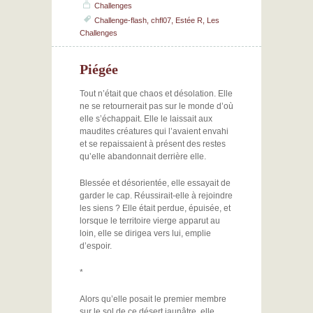
Challenges
Challenge-flash
,
chfl07
,
Estée R
,
Les
Challenges
Piégée
Tout n’était que chaos et désolation. Elle
ne se retournerait pas sur le monde d’où
elle s’échappait. Elle le laissait aux
maudites créatures qui l’avaient envahi
et se repaissaient à présent des restes
qu’elle abandonnait derrière elle.
Blessée et désorientée, elle essayait de
garder le cap. Réussirait-elle à rejoindre
les siens ? Elle était perdue, épuisée, et
lorsque le territoire vierge apparut au
loin, elle se dirigea vers lui, emplie
d’espoir.
*
Alors qu’elle posait le premier membre
sur le sol de ce désert jaunâtre, elle