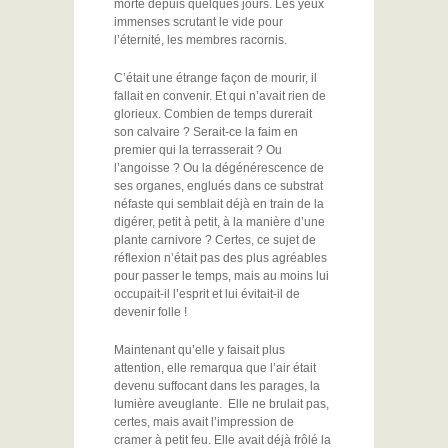
morte depuis quelques jours. Les yeux
immenses scrutant le vide pour
l’éternité, les membres racornis.
C’était une étrange façon de mourir, il
fallait en convenir. Et qui n’avait rien de
glorieux. Combien de temps durerait
son calvaire ? Serait-ce la faim en
premier qui la terrasserait ? Ou
l’angoisse ? Ou la dégénérescence de
ses organes, englués dans ce substrat
néfaste qui semblait déjà en train de la
digérer, petit à petit, à la manière d’une
plante carnivore ? Certes, ce sujet de
réflexion n’était pas des plus agréables
pour passer le temps, mais au moins lui
occupait-il l’esprit et lui évitait-il de
devenir folle !
Maintenant qu’elle y faisait plus
attention, elle remarqua que l’air était
devenu suffocant dans les parages, la
lumière aveuglante. Elle ne brulait pas,
certes, mais avait l’impression de
cramer à petit feu. Elle avait déjà frôlé la