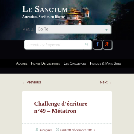
Le Sanctum
Attention, Scribes en liberté
MENU:
Accueil
Fiches De Lectures
Les Challenges
Forums & Minis Sites
←
Previous
Next
→
Challenge d’écriture
n°49 – Métatron
Atorgael
lundi 30 décembre 2013