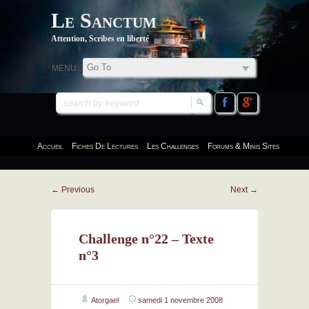
Le Sanctum
Attention, Scribes en liberté
MENU:
Accueil
Fiches De Lectures
Les Challenges
Forums & Minis Sites
←
Previous
Next
→
Challenge n°22 – Texte
n°3
Atorgael
samedi 1 novembre 2008