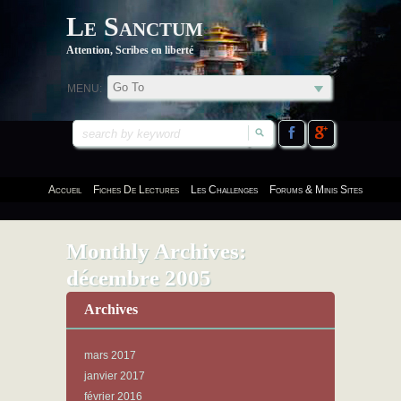
Le Sanctum
Attention, Scribes en liberté
MENU:
Accueil
Fiches De Lectures
Les Challenges
Forums & Minis Sites
Monthly Archives:
décembre 2005
Archives
mars 2017
janvier 2017
février 2016