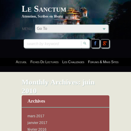
Le Sanctum
Attention, Scribes en liberté
MENU:
Accueil
Fiches De Lectures
Les Challenges
Forums & Minis Sites
Monthly Archives:
juin
2010
Archives
mars 2017
janvier 2017
février 2016