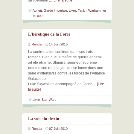
sa libération
... [Lire la suite]
Abnett
,
Garde Impériale
,
Livre
,
Tanith
,
Warhammer
40.000
L’hérétique de la Force
Rendar
14 Juin 2010
La confrontation continue dans ces trois
romans. Bien que le maître de guerre ennemi
ait été éliminé, Shimrra, seigneur suprême
nomme son remplaçant qui se lance dans une
série d’offensives contre les forces de l’Alliance
Galactique.
Luke Skywalker, accompagné de Jacen
... [Lire
la suite]
Livre
,
Star-Wars
La voie du destin
Rendar
07 Juin 2010