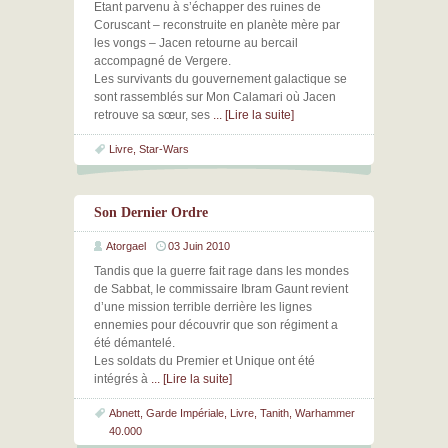
Etant parvenu à s’échapper des ruines de
Coruscant – reconstruite en planète mère par
les vongs – Jacen retourne au bercail
accompagné de Vergere.
Les survivants du gouvernement galactique se
sont rassemblés sur Mon Calamari où Jacen
retrouve sa sœur, ses
... [Lire la suite]
Livre
,
Star-Wars
Son Dernier Ordre
Atorgael
03 Juin 2010
Tandis que la guerre fait rage dans les mondes
de Sabbat, le commissaire Ibram Gaunt revient
d’une mission terrible derrière les lignes
ennemies pour découvrir que son régiment a
été démantelé.
Les soldats du Premier et Unique ont été
intégrés à
... [Lire la suite]
Abnett
,
Garde Impériale
,
Livre
,
Tanith
,
Warhammer
40.000