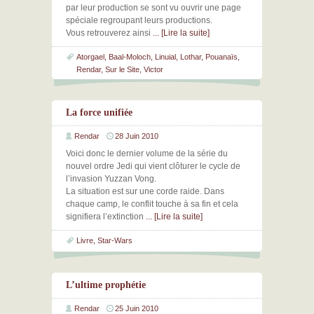
par leur production se sont vu ouvrir une page
spéciale regroupant leurs productions.
Vous retrouverez ainsi
... [Lire la suite]
Atorgael
,
Baal-Moloch
,
Linuial
,
Lothar
,
Pouanaïs
,
Rendar
,
Sur le Site
,
Victor
La force unifiée
Rendar
28 Juin 2010
Voici donc le dernier volume de la série du
nouvel ordre Jedi qui vient clôturer le cycle de
l’invasion Yuzzan Vong.
La situation est sur une corde raide. Dans
chaque camp, le conflit touche à sa fin et cela
signifiera l’extinction
... [Lire la suite]
Livre
,
Star-Wars
L’ultime prophétie
Rendar
25 Juin 2010