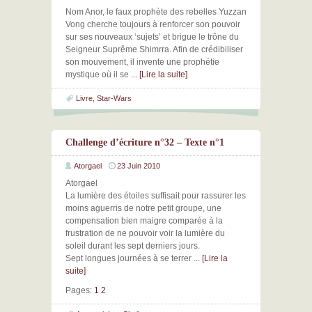
Nom Anor, le faux prophète des rebelles Yuzzan
Vong cherche toujours à renforcer son pouvoir
sur ses nouveaux ‘sujets’ et brigue le trône du
Seigneur Suprême Shimrra. Afin de crédibiliser
son mouvement, il invente une prophétie
mystique où il se
... [Lire la suite]
Livre
,
Star-Wars
Challenge d’écriture n°32 – Texte n°1
Atorgael
23 Juin 2010
Atorgael
La lumière des étoiles suffisait pour rassurer les
moins aguerris de notre petit groupe, une
compensation bien maigre comparée à la
frustration de ne pouvoir voir la lumière du
soleil durant les sept derniers jours.
Sept longues journées à se terrer
... [Lire la
suite]
Pages:
1
2