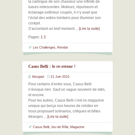
la carlingue de son chasseur une infinité de
lueurs iridescentes. Moteurs, répulseurs et
éclairage extérieur coupés, il n’y avait que
l’éclat des astres lointains pour illuminer son
cockpit.
S’accordant un bref moment
... [Lire la suite]
Pages:
1
2
Les Challenges
,
Rendar
Casus Belli : le re-retour !
Atorgael
21 Juin 2010
Pour certains d’entre vous, Casus Belli
n’évoque rien. Sauf un vague souvenir de latin,
et encore.
Pour les autres, Casus Belli c’est ce magazine
unique qui berça nos heures de rolistes en
nous proposant scénarios, critiques et bêtes
étranges
... [Lire la suite]
Casus Belli
,
Jeu de Rôle
,
Magazine