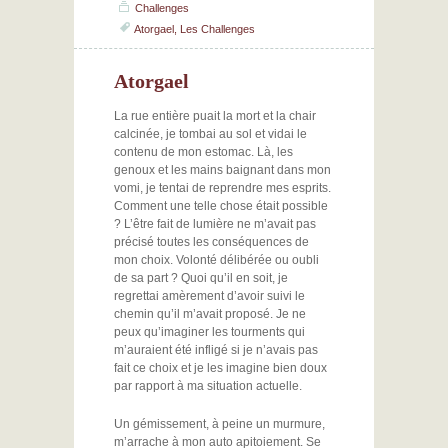
Challenges
Atorgael
,
Les Challenges
Atorgael
La rue entière puait la mort et la chair
calcinée, je tombai au sol et vidai le
contenu de mon estomac. Là, les
genoux et les mains baignant dans mon
vomi, je tentai de reprendre mes esprits.
Comment une telle chose était possible
? L’être fait de lumière ne m’avait pas
précisé toutes les conséquences de
mon choix. Volonté délibérée ou oubli
de sa part ? Quoi qu’il en soit, je
regrettai amèrement d’avoir suivi le
chemin qu’il m’avait proposé. Je ne
peux qu’imaginer les tourments qui
m’auraient été infligé si je n’avais pas
fait ce choix et je les imagine bien doux
par rapport à ma situation actuelle.
Un gémissement, à peine un murmure,
m’arrache à mon auto apitoiement. Se