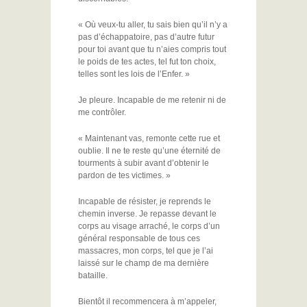
« Où veux-tu aller, tu sais bien qu’il n’y a
pas d’échappatoire, pas d’autre futur
pour toi avant que tu n’aies compris tout
le poids de tes actes, tel fut ton choix,
telles sont les lois de l’Enfer. »
Je pleure. Incapable de me retenir ni de
me contrôler.
« Maintenant vas, remonte cette rue et
oublie. Il ne te reste qu’une éternité de
tourments à subir avant d’obtenir le
pardon de tes victimes. »
Incapable de résister, je reprends le
chemin inverse. Je repasse devant le
corps au visage arraché, le corps d’un
général responsable de tous ces
massacres, mon corps, tel que je l’ai
laissé sur le champ de ma dernière
bataille.
Bientôt il recommencera à m’appeler,