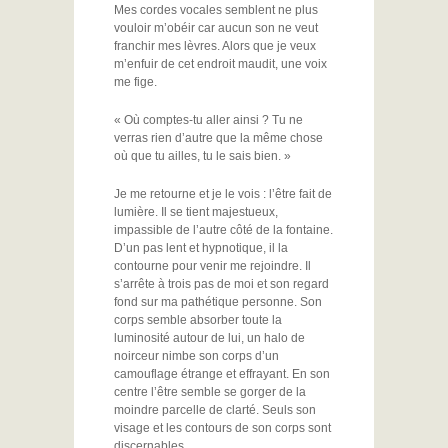
Mes cordes vocales semblent ne plus
vouloir m’obéir car aucun son ne veut
franchir mes lèvres. Alors que je veux
m’enfuir de cet endroit maudit, une voix
me fige.
« Où comptes-tu aller ainsi ? Tu ne
verras rien d’autre que la même chose
où que tu ailles, tu le sais bien. »
Je me retourne et je le vois : l’être fait de
lumière. Il se tient majestueux,
impassible de l’autre côté de la fontaine.
D’un pas lent et hypnotique, il la
contourne pour venir me rejoindre. Il
s’arrête à trois pas de moi et son regard
fond sur ma pathétique personne. Son
corps semble absorber toute la
luminosité autour de lui, un halo de
noirceur nimbe son corps d’un
camouflage étrange et effrayant. En son
centre l’être semble se gorger de la
moindre parcelle de clarté. Seuls son
visage et les contours de son corps sont
discernables.