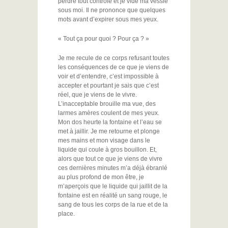
perdre tout contrôle et je vide ma vessie
sous moi. Il ne prononce que quelques
mots avant d’expirer sous mes yeux.
« Tout ça pour quoi ? Pour ça ? »
Je me recule de ce corps refusant toutes
les conséquences de ce que je viens de
voir et d’entendre, c’est impossible à
accepter et pourtant je sais que c’est
réel, que je viens de le vivre.
L’inacceptable brouille ma vue, des
larmes amères coulent de mes yeux.
Mon dos heurte la fontaine et l’eau se
met à jaillir. Je me retourne et plonge
mes mains et mon visage dans le
liquide qui coule à gros bouillon. Et,
alors que tout ce que je viens de vivre
ces dernières minutes m’a déjà ébranlé
au plus profond de mon être, je
m’aperçois que le liquide qui jaillit de la
fontaine est en réalité un sang rouge, le
sang de tous les corps de la rue et de la
place.