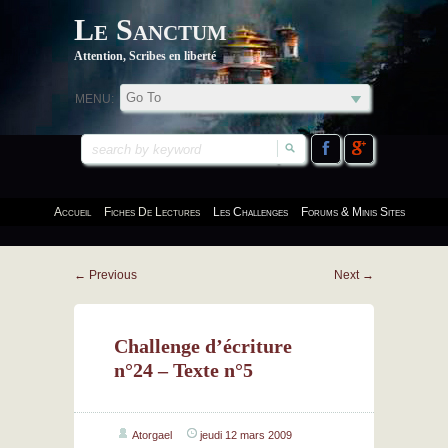
Le Sanctum
Attention, Scribes en liberté
MENU:
Accueil
Fiches De Lectures
Les Challenges
Forums & Minis Sites
←
Previous
Next
→
Challenge d’écriture
n°24 – Texte n°5
Atorgael
jeudi 12 mars 2009