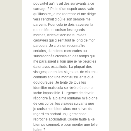
pouvait-il qu’il y ait des survivants à ce
carnage ? Plein d’un espoir aussi vain
qu’illusoire, je me redresse et me dirige
vers l’endroit d’où le son semble me
parvenir. Pour cela je dois traverser la
rue entière et croiser les regards
mornes, vides et accusateurs des
cadavres qui gisent tout le long de mon
parcours. Je crois en reconnaître
certains, d’anciens camarades ou
subordonnés croisés en des temps qui
me paraissent si loin que je ne peux les
dater avec exactitude. La plupart des
visages portent les stigmates de violents
combats et d’une mort aussi lente que
douloureuse. Je tente de tous les
identifier mais cela se révèle être une
tache impossible. L’urgence de devoir
répondre à la plainte lointaine m’éloigne
de ces corps, les visages suivants que
je croise semblent alors me suivre du
regard en portant un jugement de
reproche accusateur. Quelle faute ai-je
bien pu commettre pour mériter une telle
haine ?