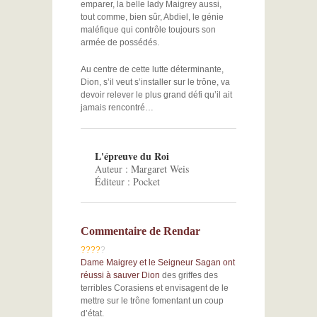
emparer, la belle lady Maigrey aussi,
tout comme, bien sûr, Abdiel, le génie
maléfique qui contrôle toujours son
armée de possédés.
Au centre de cette lutte déterminante,
Dion, s’il veut s’installer sur le trône, va
devoir relever le plus grand défi qu’il ait
jamais rencontré…
L'épreuve du Roi
Auteur : Margaret Weis
Éditeur : Pocket
Commentaire de Rendar
?
?
?
?
?
Dame Maigrey et le Seigneur Sagan ont
réussi à sauver Dion
des griffes des
terribles Corasiens et envisagent de le
mettre sur le trône fomentant un coup
d’état.