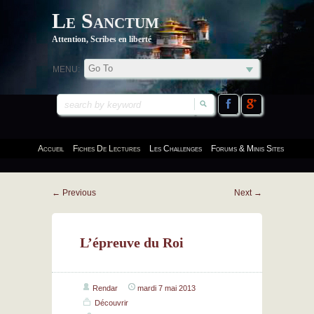
Le Sanctum
Attention, Scribes en liberté
MENU:
Accueil
Fiches De Lectures
Les Challenges
Forums & Minis Sites
←
Previous
Next
→
L’épreuve du Roi
Rendar
mardi 7 mai 2013
Découvrir