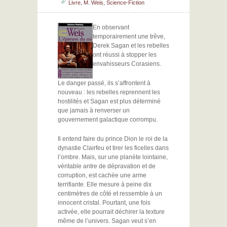
Livre
,
M. Weis
,
Science-Fiction
En observant
temporairement une trêve,
Derek Sagan et les rebelles
ont réussi à stopper les
envahisseurs Corasiens.
Le danger passé, ils s’affrontent à
nouveau : les rebelles reprennent les
hostilités et Sagan est plus déterminé
que jamais à renverser un
gouvernement galactique corrompu.
Il entend faire du prince Dion le roi de la
dynastie Clairfeu et tirer les ficelles dans
l’ombre. Mais, sur une planète lointaine,
véritable antre de dépravation et de
corruption, est cachée une arme
terrifiante. Elle mesure à peine dix
centimètres de côté et ressemble à un
innocent cristal. Pourtant, une fois
activée, elle pourrait déchirer la texture
même de l’univers. Sagan veut s’en