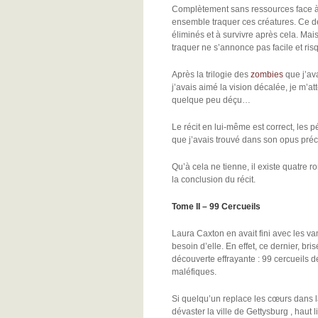
Complètement sans ressources face à c
ensemble traquer ces créatures. Ce der
éliminés et à survivre après cela. Mai
traquer ne s’annonce pas facile et ri
Après la trilogie des
zombies
que j’av
j’avais aimé la vision décalée, je m’a
quelque peu déçu…
Le récit en lui-même est correct, les pé
que j’avais trouvé dans son opus pré
Qu’à cela ne tienne, il existe quatre r
la conclusion du récit.
Tome II – 99 Cercueils
Laura Caxton en avait fini avec les vam
besoin d’elle. En effet, ce dernier, b
découverte effrayante : 99 cercueils d
maléfiques.
Si quelqu’un replace les cœurs dans la
dévaster la ville de Gettysburg , haut