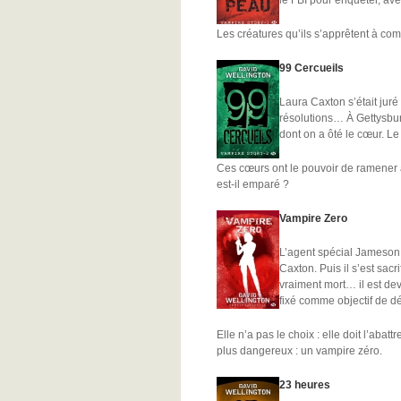
le FBI pour enquêter, av
Les créatures qu’ils s’apprêtent à com
99 Cercueils
Laura Caxton s’était juré
résolutions… À Gettysbur
dont on a ôté le cœur. Le 
Ces cœurs ont le pouvoir de ramener à
est-il emparé ?
Vampire Zero
L’agent spécial Jameson A
Caxton. Puis il s’est sacr
vraiment mort… il est de
fixé comme objectif de dé
Elle n’a pas le choix : elle doit l’aba
plus dangereux : un vampire zéro.
23 heures