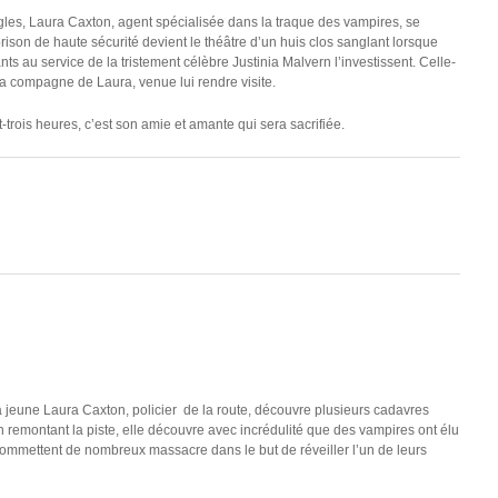
ègles, Laura Caxton, agent spécialisée dans la traque des vampires, se
rison de haute sécurité devient le théâtre d’un huis clos sanglant lorsque
ts au service de la tristement célèbre Justinia Malvern l’investissent. Celle-
 la compagne de Laura, venue lui rendre visite.
-trois heures, c’est son amie et amante qui sera sacrifiée.
la jeune Laura Caxton, policier de la route, découvre plusieurs cadavres
En remontant la piste, elle découvre avec incrédulité que des vampires ont élu
 commettent de nombreux massacre dans le but de réveiller l’un de leurs