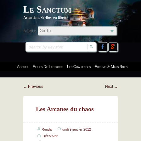
Le Sanctum
Attention, Scribes en liberté
MENU:
Accueil
Fiches De Lectures
Les Challenges
Forums & Minis Sites
←
Previous
Next
→
Les Arcanes du chaos
Rendar
lundi 9 janvier 2012
Découvrir