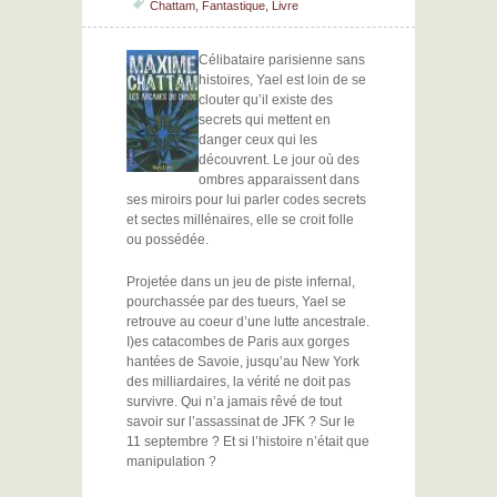
Chattam
,
Fantastique
,
Livre
Célibataire parisienne sans
histoires, Yael est loin de se
clouter qu’il existe des
secrets qui mettent en
danger ceux qui les
découvrent. Le jour où des
ombres apparaissent dans
ses miroirs pour lui parler codes secrets
et sectes millénaires, elle se croit folle
ou possédée.
Projetée dans un jeu de piste infernal,
pourchassée par des tueurs, Yael se
retrouve au coeur d’une lutte ancestrale.
I)es catacombes de Paris aux gorges
hantées de Savoie, jusqu’au New York
des milliardaires, la vérité ne doit pas
survivre. Qui n’a jamais rêvé de tout
savoir sur l’assassinat de JFK ? Sur le
11 septembre ? Et si l’histoire n’était que
manipulation ?