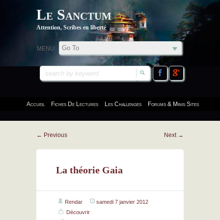
Le Sanctum
Attention, Scribes en liberté
MENU:
Accueil
Fiches De Lectures
Les Challenges
Forums & Minis Sites
←
Previous
Next
→
La théorie Gaia
Rendar
samedi 7 janvier 2012
Découvrir