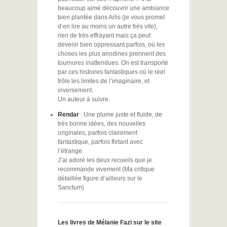
beaucoup aimé découvrir une ambiance
bien plantée dans Arlis (je vous promet
d’en lire au moins un autre très vite),
rien de très effrayant mais ça peut
devenir bien oppressant parfois, où les
choses les plus anodines prennent des
tournures inattendues. On est transporté
par ces histoires fantastiques où le réel
frôle les limites de l’imaginaire, et
inversement.
Un auteur à suivre.
Rendar
: Une plume juste et fluide, de
très bonne idées, des nouvelles
originales, parfois clairement
fantastique, parfois flirtant avec
l’étrange.
J’ai adoré les deux recueils que je
recommande vivement (Ma critique
détaillée figure d’ailleurs sur le
Sanctum)
Les livres de Mélanie Fazi sur le site