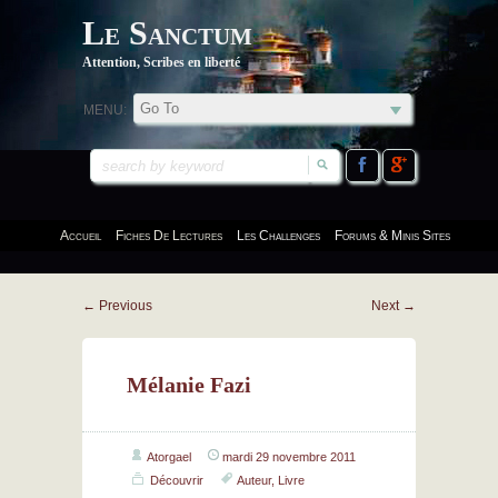
Le Sanctum
Attention, Scribes en liberté
MENU:
Accueil
Fiches De Lectures
Les Challenges
Forums & Minis Sites
←
Previous
Next
→
Mélanie Fazi
Atorgael
mardi 29 novembre 2011
Découvrir
Auteur
,
Livre