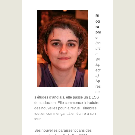
Bi
og
ra
phi
e
(so
urc
e :
Wi
kip
édi
a)
Ap
rès
de
s études d’anglais, elle passe un DESS
de traduction. Elle commence à traduire
des nouvelles pour la revue Ténèbres
tout en commençant à en écrire à son
tour.
Ses nouvelles paraissent dans des