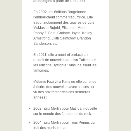
anthologies à partir de l’an 2000.
En 2002, les éditions Bragelonne
l’embauchent comme traductrice. Elle
traduit notamment des œuvres de Lois
McMaster Bujold, Elizabeth Moon,
Poppy Z. Brite, Graham Joyce, Kelley
Armstrong, Lilith Saintcrow, Brandon
Sanderson, etc.
En 2011, elle a réuni et préfacé un
recueil de nouvelles de Lisa Tuttle pour
les éditions Dystopia : Ainsi naissent les
fantômes.
Mélanie Fazi vit à Paris où elle continue
à écrire des nouvelles avec succès au
vu des prix remportés ces dernières
années :
2002 : prix Merlin pour Matilda, nouvelle
sur le monde des fanatiques du rock.
2004 : prix Merlin pour Trois Pépins du
fruit des morts, roman.