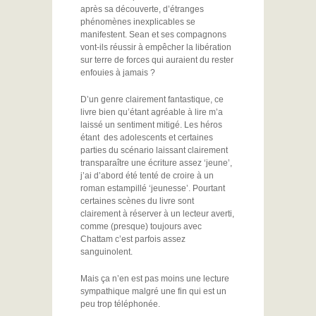
après sa découverte, d’étranges
phénomènes inexplicables se
manifestent. Sean et ses compagnons
vont-ils réussir à empêcher la libération
sur terre de forces qui auraient du rester
enfouies à jamais ?
D’un genre clairement fantastique, ce
livre bien qu’étant agréable à lire m’a
laissé un sentiment mitigé. Les héros
étant des adolescents et certaines
parties du scénario laissant clairement
transparaître une écriture assez ‘jeune’,
j’ai d’abord été tenté de croire à un
roman estampillé ‘jeunesse’. Pourtant
certaines scènes du livre sont
clairement à réserver à un lecteur averti,
comme (presque) toujours avec
Chattam c’est parfois assez
sanguinolent.
Mais ça n’en est pas moins une lecture
sympathique malgré une fin qui est un
peu trop téléphonée.