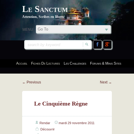
Le Sanctum
Attention, Scribes en liberté
MENU:
Accueil
Fiches De Lectures
Les Challenges
Forums & Minis Sites
←
Previous
Next
→
Le Cinquième Règne
Rendar
mardi 29 novembre 2011
Découvrir