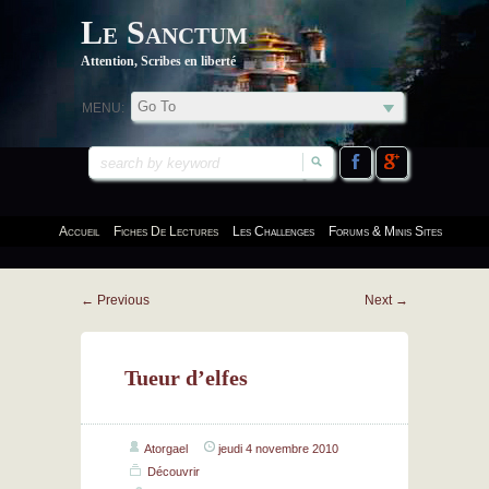
Le Sanctum
Attention, Scribes en liberté
MENU:
Accueil
Fiches De Lectures
Les Challenges
Forums & Minis Sites
←
Previous
Next
→
Tueur d’elfes
Atorgael
jeudi 4 novembre 2010
Découvrir