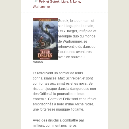
Felix et Gotrek
,
Livre
,
N Long
,
Warhammer
Gotrek, le tueur nain, et
son biographe humain,
Felix Jaeger, intrépide et
héroïque duo du monde
de Warhammer, se
retrouvent jetés dans de
fabuleuses aventures
avec ce nouveau
roman.
Ils retrouvent un sorcier de leurs
connaissances, Max Schreiber, et sont
confrontés aux sinistres elfes noirs. Se
risquant jusque dans la dangereuse mer
des Griffes à la poursuite de leurs
ennemis, Gotrek et Felix sont capturés et
emprisonnés à bord d’une Arche Noire,
une forteresse magique flottante.
Avec des druchii à combattre par
milliers, comment nos héros