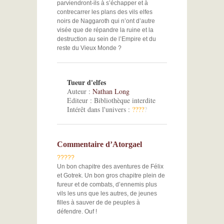
parviendront-ils à s’échapper et à
contrecarrer les plans des vils elfes
noirs de Naggaroth qui n’ont d’autre
visée que de répandre la ruine et la
destruction au sein de l’Empire et du
reste du Vieux Monde ?
Tueur d'elfes
Auteur :
Nathan Long
Editeur : Bibliothèque interdite
Intérêt dans l'univers :
?
?
?
?
?
Commentaire d’Atorgael
?
?
?
?
?
Un bon chapitre des aventures de Félix
et Gotrek. Un bon gros chapitre plein de
fureur et de combats, d’ennemis plus
vils les uns que les autres, de jeunes
filles à sauver de de peuples à
défendre. Ouf !