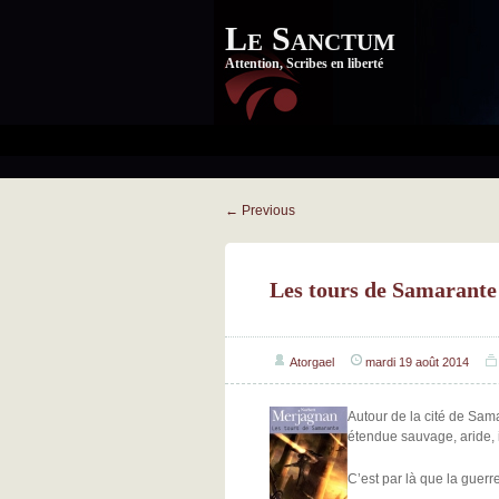
Le Sanctum
Attention, Scribes en liberté
←
Previous
Les tours de Samarante
Atorgael
mardi 19 août 2014
Autour de la cité de Sama
étendue sauvage, aride, i
C’est par là que la guerre