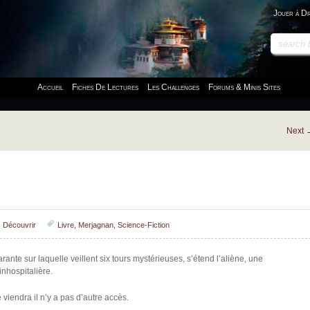
Jouer à D
Accueil
Fiches De Lectures
Les Challenges
Forums & Minis Sites
Next
Découvrir
Livre
,
Merjagnan
,
Science-Fiction
rante sur laquelle veillent six tours mystérieuses, s’étend l’aliène, une
nhospitalière.
 viendra il n’y a pas d’autre accès.