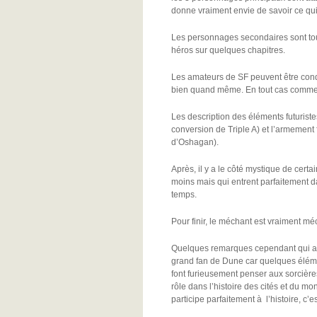
donne vraiment envie de savoir ce qui l
Les personnages secondaires sont tout
héros sur quelques chapitres.
Les amateurs de SF peuvent être conqui
bien quand même. En tout cas comme ce 
Les description des éléments futuristes
conversion de Triple A) et l’armement fu
d’Oshagan).
Après, il y a le côté mystique de cert
moins mais qui entrent parfaitement da
temps.
Pour finir, le méchant est vraiment mé
Quelques remarques cependant qui aura
grand fan de Dune car quelques éléme
font furieusement penser aux sorcière
rôle dans l’histoire des cités et du m
participe parfaitement à l’histoire, c’es