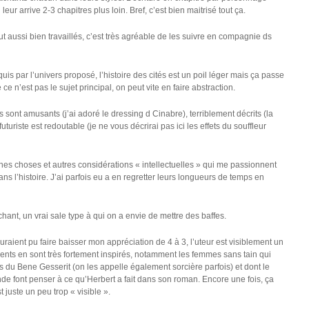
eur arrive 2-3 chapitres plus loin. Bref, c’est bien maitrisé tout ça.
 aussi bien travaillés, c’est très agréable de les suivre en compagnie ds
s par l’univers proposé, l’histoire des cités est un poil léger mais ça passe
n’est pas le sujet principal, on peut vite en faire abstraction.
 sont amusants (j’ai adoré le dressing d Cinabre), terriblement décrits (la
turiste est redoutable (je ne vous décrirai pas ici les effets du souffleur
aines choses et autres considérations « intellectuelles » qui me passionnent
ns l’histoire. J’ai parfois eu a en regretter leurs longueurs de temps en
chant, un vrai sale type à qui on a envie de mettre des baffes.
ient pu faire baisser mon appréciation de 4 à 3, l’uteur est visiblement un
nts en sont très fortement inspirés, notamment les femmes sans tain qui
s du Bene Gesserit (on les appelle également sorcière parfois) et dont le
onde font penser à ce qu’Herbert a fait dans son roman. Encore une fois, ça
t juste un peu trop « visible ».