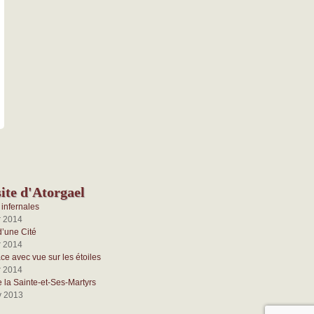
ite d'Atorgael
infernales
r 2014
d’une Cité
r 2014
e avec vue sur les étoiles
r 2014
e la Sainte-et-Ses-Martyrs
v 2013