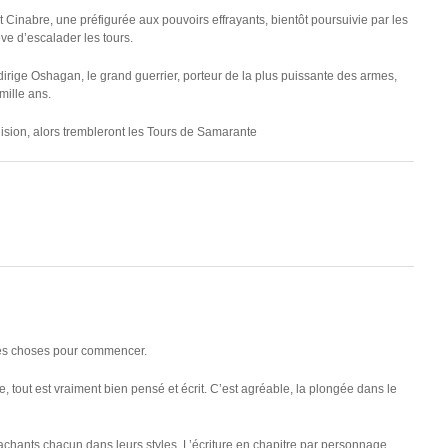
nt Cinabre, une préfigurée aux pouvoirs effrayants, bientôt poursuivie par les
êve d’escalader les tours.
 dirige Oshagan, le grand guerrier, porteur de la plus puissante des armes,
mille ans.
lision, alors trembleront les Tours de Samarante
es choses pour commencer.
e, tout est vraiment bien pensé et écrit. C’est agréable, la plongée dans le
achants chacun dans leurs styles. L’écriture en chapitre par personnage