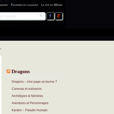
ragons
Figurines en couleurs
Le site du Médiko
→
Dragons
Dragons – Une page se tourne ?
Canevas et scénarios
Archétypes & Némésis
Aventures et Personnages
Karden – Paladin Humain