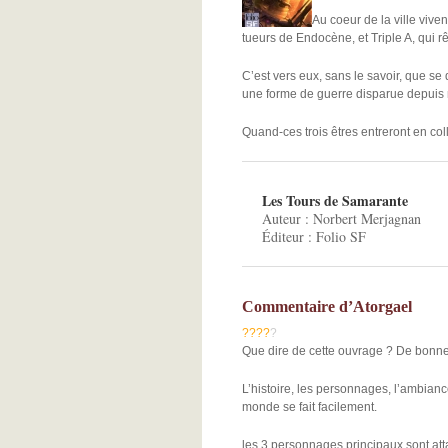
Au coeur de la ville vive
tueurs de Endocène, et Triple A, qui r
C’est vers eux, sans le savoir, que se
une forme de guerre disparue depuis 
Quand-ces trois êtres entreront en col
Les Tours de Samarante
Auteur : Norbert Merjagnan
Éditeur : Folio SF
Commentaire d’Atorgael
?
?
?
?
?
Que dire de cette ouvrage ? De bonn
L’histoire, les personnages, l’ambianc
monde se fait facilement.
les 3 personnages principaux sont att