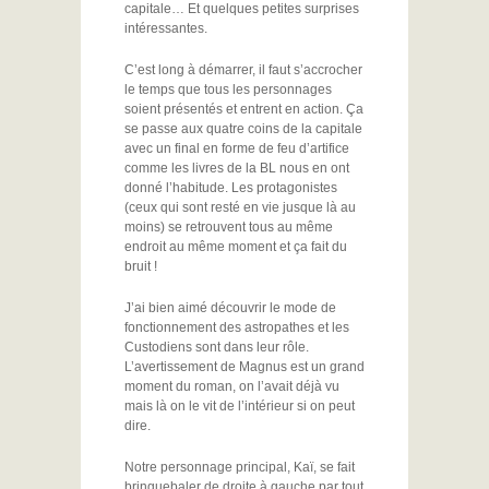
capitale… Et quelques petites surprises
intéressantes.
C’est long à démarrer, il faut s’accrocher
le temps que tous les personnages
soient présentés et entrent en action. Ça
se passe aux quatre coins de la capitale
avec un final en forme de feu d’artifice
comme les livres de la BL nous en ont
donné l’habitude. Les protagonistes
(ceux qui sont resté en vie jusque là au
moins) se retrouvent tous au même
endroit au même moment et ça fait du
bruit !
J’ai bien aimé découvrir le mode de
fonctionnement des astropathes et les
Custodiens sont dans leur rôle.
L’avertissement de Magnus est un grand
moment du roman, on l’avait déjà vu
mais là on le vit de l’intérieur si on peut
dire.
Notre personnage principal, Kaï, se fait
bringuebaler de droite à gauche par tout