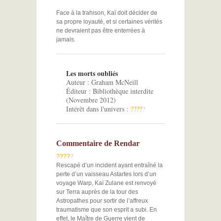
Face à la trahison, Kaï doit décider de
sa propre loyauté, et si certaines vérités
ne devraient pas être enterrées à
jamais.
Les morts oubliés
Auteur : Graham McNeill
Éditeur : Bibliothèque interdite
(Novembre 2012)
Intérêt dans l'univers :
?
?
?
?
?
Commentaire de Rendar
?
?
?
?
?
Rescapé d’un incident ayant entraîné la
perte d’un vaisseau Astartes lors d’un
voyage Warp, Kaï Zulane est renvoyé
sur Terra auprès de la tour des
Astropathes pour sortir de l’affreux
traumatisme que son esprit a subi. En
effet, le Maître de Guerre vient de