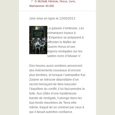
G McNeill
,
Hérésie
,
Horus
,
Livre
,
Warhammer 40.000
1ère mise en ligne le 12/02/2013
La galaxie s’embrase. Les
primarques loyaux à
l’Empereur se préparent à
affronter le Maître de
Guerre Horus et ses
légions renégates sur les
sables noirs d’Istvaan V.
Des heures aussi sombres annoncent
des événements nouveaux et encore
plus terribles, et lorsque l’astropathe Kaï
Zulane se retrouve dépositaire d’un
secret menaçant de faire basculer
l’équilibre du conflit, il lui faut prendre la
fuite. Aux côtés d’une mystérieuse
bande de renégats, il plonge dans les
bas-fonds meurtriers de Terra elle-
même, traqué tel un criminel par ceux à
qui il faisait autrefois confiance.