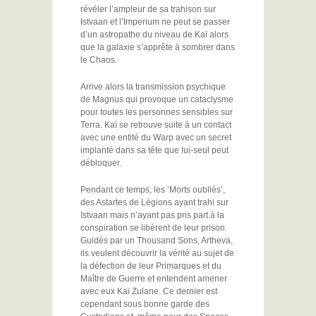
révéler l’ampleur de sa trahison sur
Istvaan et l’Imperium ne peut se passer
d’un astropathe du niveau de Kaï alors
que la galaxie s’apprête à sombrer dans
le Chaos.
Arrive alors la transmission psychique
de Magnus qui provoque un cataclysme
pour toutes les personnes sensibles sur
Terra. Kaï se retrouve suite à un contact
avec une entité du Warp avec un secret
implanté dans sa tête que lui-seul peut
débloquer.
Pendant ce temps, les ‘Morts oubliés’,
des Astartes de Légions ayant trahi sur
Istvaan mais n’ayant pas pris part à la
conspiration se libèrent de leur prison.
Guidés par un Thousand Sons, Artheva,
ils veulent découvrir la vérité au sujet de
la défection de leur Primarques et du
Maître de Guerre et entendent amener
avec eux Kaï Zulane. Ce dernier est
cependant sous bonne garde des