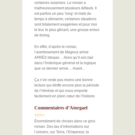
certaines surprises. Le roman a
malheureusement plusieurs défauts. Il
est parfois un peu ‘long’ et mets du
temps à démarrer, certaines situations
sont totalement exagérées et pour moi
le truc le plus gênant, une grosse erreur
de timing.
En effet, d’après le roman,
l’avertissement de Magnus arrive
APRÈS Istvaan… Alors qu’il est clair
dans l’historique général et la logique
que ce dernier arrive… Avant…
Ça n’en reste pas moins une bonne
lecture qui étoffe encore plus la période
de l’Hérésie et qui nous emporte
facilement en plein cœur de l’histoire.
Commentaires d’Atorgael
?
?
?
?
?
Énormément de choses dans ce gros
roman. Des tas d’informations sur
l’univers, sur Terra, l’Empereur, la