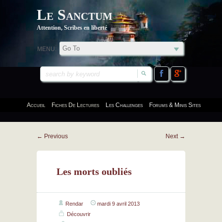
Le Sanctum
Attention, Scribes en liberté
MENU:
Accueil
Fiches De Lectures
Les Challenges
Forums & Minis Sites
←
Previous
Next
→
Les morts oubliés
Rendar
mardi 9 avril 2013
Découvrir