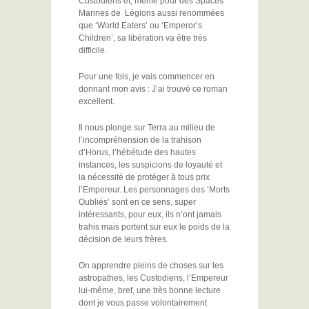
Custodiens et, même pour des Spaces
Marines de Légions aussi renommées
que ‘World Eaters’ ou ‘Emperor’s
Children’, sa libération va être très
difficile.
Pour une fois, je vais commencer en
donnant mon avis : J’ai trouvé ce roman
excellent.
Il nous plonge sur Terra au milieu de
l’incompréhension de la trahison
d’Horus, l’hébétude des hautes
instances, les suspicions de loyauté et
la nécessité de protéger à tous prix
l’Empereur. Les personnages des ‘Morts
Oubliés’ sont en ce sens, super
intéressants, pour eux, ils n’ont jamais
trahis mais portent sur eux le poids de la
décision de leurs frères.
On apprendre pleins de choses sur les
astropathes, les Custodiens, l’Empereur
lui-même, bref, une très bonne lecture
dont je vous passe volontairement