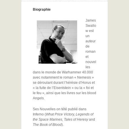
Biographie
James
Swallo
w est
un
auteur
de
roman
et
nouvel
les
dans le monde de Warhammer 40.000
avec notamment le roman « Nemesis »
se déroulant durant l’hérésie d’Horus et
« la fuite de l’Eisentstein » ou la « foi et
le feu », ainsi que les livres sur les blood
Angels.
Ses Nouvelles on tété publié dans
Inferno (
What Price Victory, Legends of
the Space Marines, Tales of Heresy
and
The Book of Blood
).