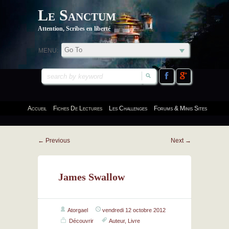
Le Sanctum
Attention, Scribes en liberté
MENU:
Accueil
Fiches De Lectures
Les Challenges
Forums & Minis Sites
←
Previous
Next
→
James Swallow
Atorgael
vendredi 12 octobre 2012
Découvrir
Auteur
,
Livre