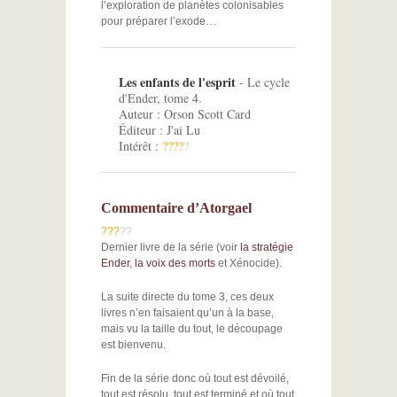
l’exploration de planètes colonisables
pour préparer l’exode…
Les enfants de l'esprit
- Le cycle
d'Ender, tome 4.
Auteur : Orson Scott Card
Éditeur : J'ai Lu
Intérêt :
?
?
?
?
?
Commentaire d’Atorgael
?
?
?
?
?
Dernier livre de la série (voir
la stratégie
Ender
,
la voix des morts
et Xénocide).
La suite directe du tome 3, ces deux
livres n’en faisaient qu’un à la base,
mais vu la taille du tout, le découpage
est bienvenu.
Fin de la série donc où tout est dévoilé,
tout est résolu, tout est terminé et où tout