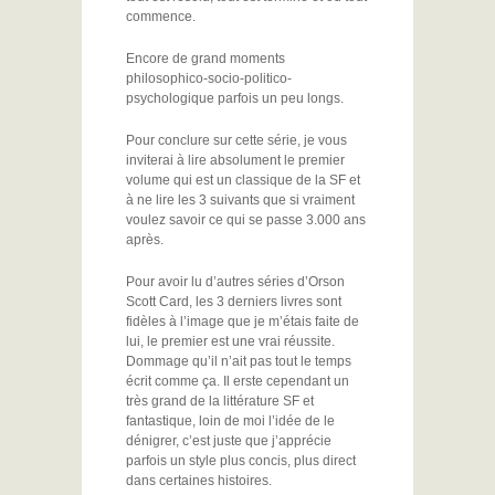
commence.
Encore de grand moments
philosophico-socio-politico-
psychologique parfois un peu longs.
Pour conclure sur cette série, je vous
inviterai à lire absolument le premier
volume qui est un classique de la SF et
à ne lire les 3 suivants que si vraiment
voulez savoir ce qui se passe 3.000 ans
après.
Pour avoir lu d’autres séries d’Orson
Scott Card, les 3 derniers livres sont
fidèles à l’image que je m’étais faite de
lui, le premier est une vrai réussite.
Dommage qu’il n’ait pas tout le temps
écrit comme ça. Il erste cependant un
très grand de la littérature SF et
fantastique, loin de moi l’idée de le
dénigrer, c’est juste que j’apprécie
parfois un style plus concis, plus direct
dans certaines histoires.