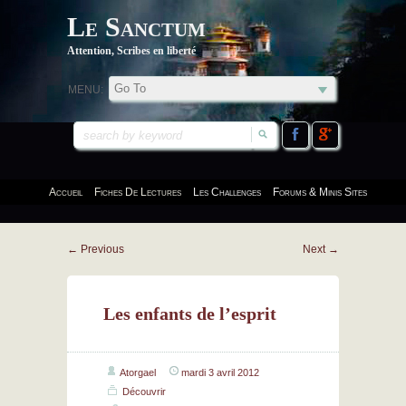
Le Sanctum
Attention, Scribes en liberté
MENU:
Accueil
Fiches De Lectures
Les Challenges
Forums & Minis Sites
←
Previous
Next
→
Les enfants de l’esprit
Atorgael
mardi 3 avril 2012
Découvrir