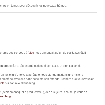
e temps en temps pour découvrir les nouveaux thèmes.
s forums des scribes où
Alice
nous annonçait qu’un de ses textes était
en proposé, j’ai téléchargé et écouté son texte. Et bien j’ai aimé.
un texte lu d’une voix agréable nous plongeant dans une histoire
nous emmène avec elle dans cette maison étrange, j’espère que vous vous en
icle
sur son (excellent) blog.
(décidément quelle productivité !), dès que je l’ai écouté, je vous en
son blog
.