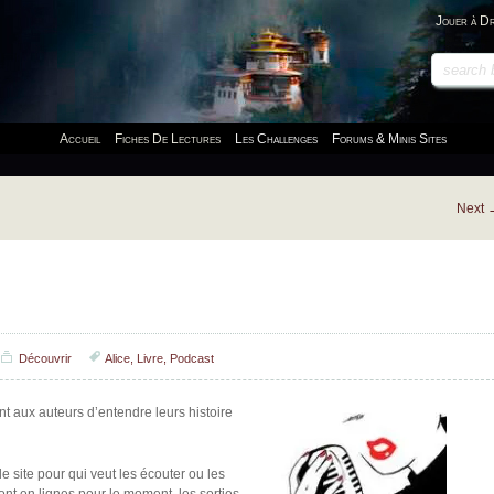
Jouer à D
Accueil
Fiches De Lectures
Les Challenges
Forums & Minis Sites
Next
Découvrir
Alice
,
Livre
,
Podcast
nt aux auteurs d’entendre leurs histoire
le site pour qui veut les écouter ou les