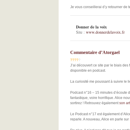
Je vous conseillerai d’y retourner d
Donner de la voix
Site :
www.donnerdelavoix.fr
Commentaire d’Atorgael
?
?
?
?
?
J’ai découvert ce site par le biais de
disponible en podcast.
La curiosité me poussant à suivre le li
Podcast n°16 – 15 minutes d’écoute d’
fantastique, voire horrifique. Alice 
sortirez ! Retrouvez également
son art
Le Podcast n°17 est également d’Alice 
reparle. A nouveau, Alice en parle sur