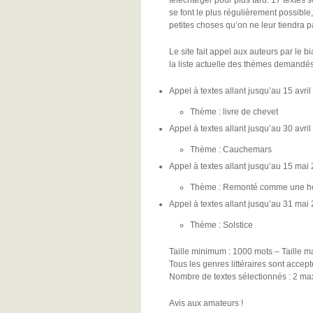
télécharger pour plus tard. 17 textes 
se font le plus régulièrement possible
petites choses qu’on ne leur tiendra p
Le site fait appel aux auteurs par le bi
la liste actuelle des thèmes demandés
Appel à textes allant jusqu’au 15 avri
Thème : livre de chevet
Appel à textes allant jusqu’au 30 avri
Thème : Cauchemars
Appel à textes allant jusqu’au 15 mai
Thème : Remonté comme une h
Appel à textes allant jusqu’au 31 mai
Thème : Solstice
Taille minimum : 1000 mots – Taille
Tous les genres littéraires sont accept
Nombre de textes sélectionnés : 2 ma
Avis aux amateurs !