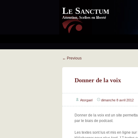
Le Sanctum
Attention, Scribes en liberté
←
Previous
Donner de la voix
Atorgael
dimanche 8 avril 2012
Donner de la voix est un site permetta
par le biais de podcast.
Les textes sont lus et mis en ligne sur 