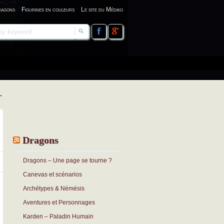
ragons
Figurines en couleurs
Le site du Médiko
→
Dragons
Dragons – Une page se tourne ?
Canevas et scénarios
Archétypes & Némésis
Aventures et Personnages
Karden – Paladin Humain