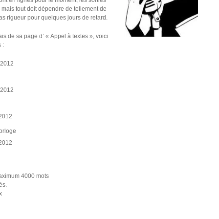
sont en lignes pour le moment, les sorties
, mais tout doit dépendre de tellement de
as rigueur pour quelques jours de retard.
ais de sa page d’ « Appel à textes », voici
 :
l 2012
l 2012
 2012
orloge
 2012
 maximum 4000 mots
és.
x