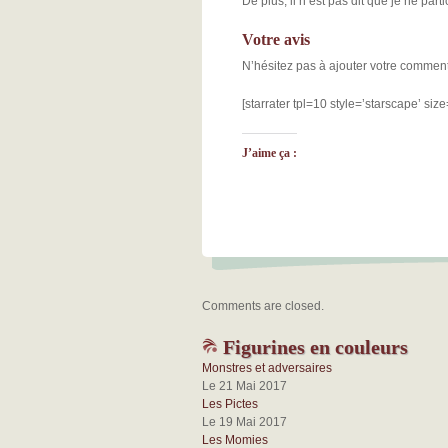
De plus, il n’est pas dit que je ne pa
Votre avis
N’hésitez pas à ajouter votre commentai
[starrater tpl=10 style=’starscape’ size
J’aime ça :
Comments are closed.
Figurines en couleurs
Monstres et adversaires
Le 21 Mai 2017
Les Pictes
Le 19 Mai 2017
Les Momies