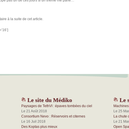
rticipe pas un de ces jours si un thème me parle…
re à la suite de cet article.
=’16’]
Le site du Médiko
Le s
Paysages de TethVI : épaves tombées du ciel
Machines 
Le 21 Août 2018
Le 25 Ma
Consortium Nevo : Réservoirs et citernes
La chute 
Le 16 Juil 2018
Le 21 Ma
Des Koptas plus mieux
Open Spac