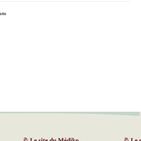
site
Le site du Médiko
Le s