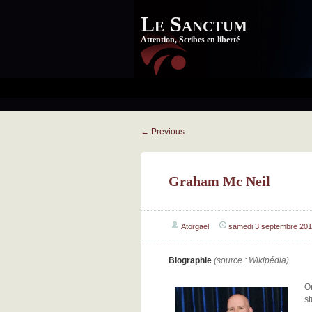
Le Sanctum
Attention, Scribes en liberté
←
Previous
Graham Mc Neil
Atorgael
samedi 3 septembre 201
Biographie
(source : Wikipédia)
O
s