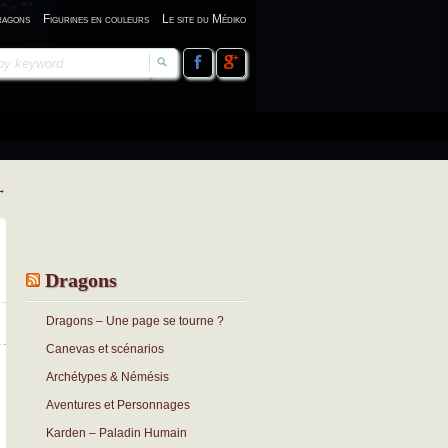
ragons
Figurines en couleurs
Le site du Médiko
→
Dragons
Dragons – Une page se tourne ?
Canevas et scénarios
Archétypes & Némésis
Aventures et Personnages
Karden – Paladin Humain