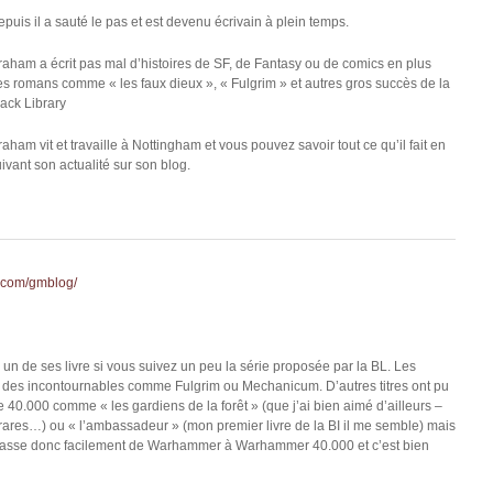
puis il a sauté le pas et est devenu écrivain à plein temps.
raham a écrit pas mal d’histoires de SF, de Fantasy ou de comics en plus
es romans comme « les faux dieux », « Fulgrim » et autres gros succès de la
ack Library
aham vit et travaille à Nottingham et vous pouvez savoir tout ce qu’il fait en
ivant son actualité sur son blog.
.com/gmblog/
un de ses livre si vous suivez un peu la série proposée par la BL. Les
nt des incontournables comme Fulgrim ou Mechanicum. D’autres titres ont pu
 40.000 comme « les gardiens de la forêt » (que j’ai bien aimé d’ailleurs –
 si rares…) ou « l’ambassadeur » (mon premier livre de la BI il me semble) mais
ui passe donc facilement de Warhammer à Warhammer 40.000 et c’est bien