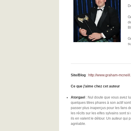
De
G
d
Bl
Gr
su
Site/Blog
:
http://www.graham-mcneill
Ce que j’aime chez cet auteur
Atorgael
: Nul doute que vous avez lu 
quelques titres phares à son actif so
passer plus inaperçus pour les fans de
les récits sur les elfes sylvains sont
ils en valent le détour. Un auteur q
agréable.