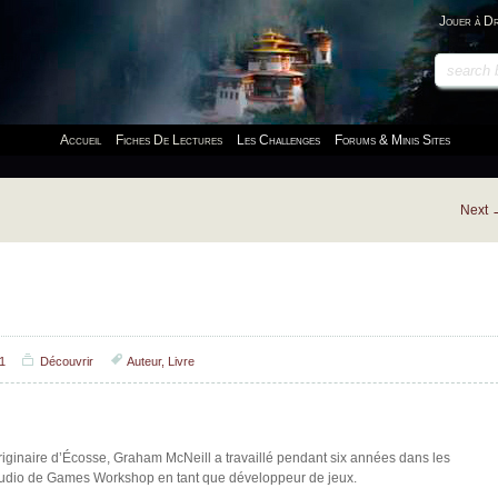
Jouer à D
Accueil
Fiches De Lectures
Les Challenges
Forums & Minis Sites
Next
1
Découvrir
Auteur
,
Livre
riginaire d’Écosse, Graham McNeill a travaillé pendant six années dans les
tudio de Games Workshop en tant que développeur de jeux.