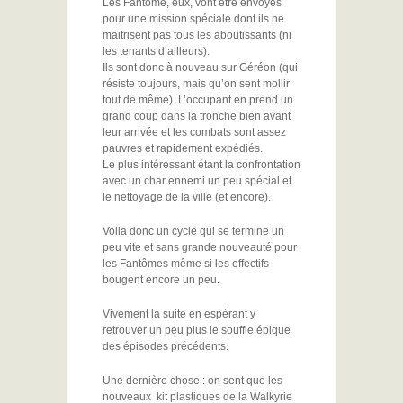
Les Fantôme, eux, vont être envoyés
pour une mission spéciale dont ils ne
maitrisent pas tous les aboutissants (ni
les tenants d’ailleurs).
Ils sont donc à nouveau sur Géréon (qui
résiste toujours, mais qu’on sent mollir
tout de même). L’occupant en prend un
grand coup dans la tronche bien avant
leur arrivée et les combats sont assez
pauvres et rapidement expédiés.
Le plus intéressant étant la confrontation
avec un char ennemi un peu spécial et
le nettoyage de la ville (et encore).
Voila donc un cycle qui se termine un
peu vite et sans grande nouveauté pour
les Fantômes même si les effectifs
bougent encore un peu.
Vivement la suite en espérant y
retrouver un peu plus le souffle épique
des épisodes précédents.
Une dernière chose : on sent que les
nouveaux kit plastiques de la Walkyrie