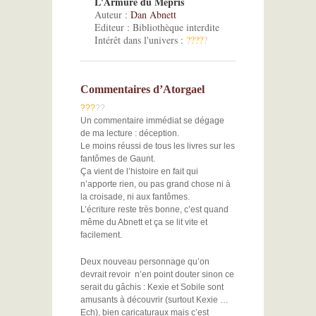
L'Armure du Mépris
Auteur :
Dan Abnett
Editeur : Bibliothèque interdite
Intérêt dans l'univers :
?
?
?
?
?
Commentaires d’Atorgael
?
?
?
?
?
Un commentaire immédiat se dégage
de ma lecture : déception.
Le moins réussi de tous les livres sur les
fantômes de Gaunt.
Ça vient de l’histoire en fait qui
n’apporte rien, ou pas grand chose ni à
la croisade, ni aux fantômes.
L’écriture reste très bonne, c’est quand
même du Abnett et ça se lit vite et
facilement.
Deux nouveau personnage qu’on
devrait revoir n’en point douter sinon ce
serait du gâchis : Kexie et Sobile sont
amusants à découvrir (surtout Kexie …
Ech), bien caricaturaux mais c’est