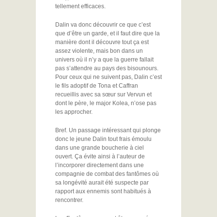
tellement efficaces.
Dalin va donc découvrir ce que c’est
que d’être un garde, et il faut dire que la
manière dont il découvre tout ça est
assez violente, mais bon dans un
univers où il n’y a que la guerre fallait
pas s’attendre au pays des bisounours.
Pour ceux qui ne suivent pas, Dalin c’est
le fils adoptif de Tona et Caffran
recueillis avec sa sœur sur Vervun et
dont le père, le major Kolea, n’ose pas
les approcher.
Bref. Un passage intéressant qui plonge
donc le jeune Dalin tout frais émoulu
dans une grande boucherie à ciel
ouvert. Ça évite ainsi à l’auteur de
l’incorporer directement dans une
compagnie de combat des fantômes où
sa longévité aurait été suspecte par
rapport aux ennemis sont habitués à
rencontrer.