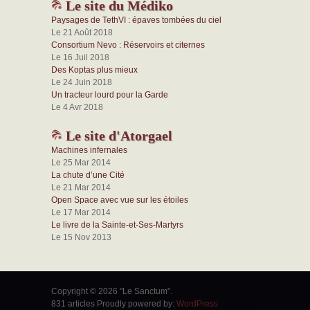
Le site du Médiko
Paysages de TethVI : épaves tombées du ciel
Le 21 Août 2018
Consortium Nevo : Réservoirs et citernes
Le 16 Juil 2018
Des Koptas plus mieux
Le 24 Juin 2018
Un tracteur lourd pour la Garde
Le 4 Avr 2018
Le site d'Atorgael
Machines infernales
Le 25 Mar 2014
La chute d’une Cité
Le 21 Mar 2014
Open Space avec vue sur les étoiles
Le 17 Mar 2014
Le livre de la Sainte-et-Ses-Martyrs
Le 15 Nov 2013
Copyright © 2026 "Le Sanctum".
831 articles Proudly powered by:
WordPress