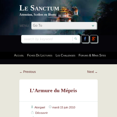
Le Sanctum
Attention, Scribes en liberté
MENU:
Accueil
Fiches De Lectures
Les Challenges
Forums & Minis Sites
←
Previous
Next
→
L’Armure du Mépris
Atorgael
mardi 15 juin 2010
Découvrir