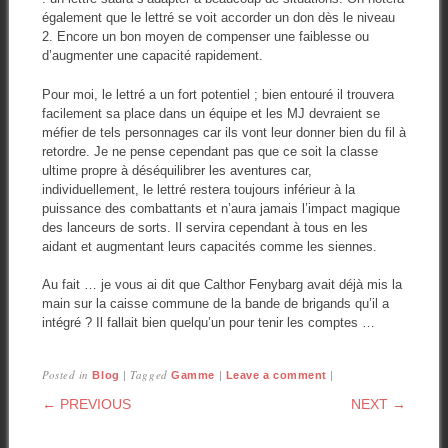
également que le lettré se voit accorder un don dès le niveau
2. Encore un bon moyen de compenser une faiblesse ou
d’augmenter une capacité rapidement.
Pour moi, le lettré a un fort potentiel ; bien entouré il trouvera
facilement sa place dans un équipe et les MJ devraient se
méfier de tels personnages car ils vont leur donner bien du fil à
retordre. Je ne pense cependant pas que ce soit la classe
ultime propre à déséquilibrer les aventures car,
individuellement, le lettré restera toujours inférieur à la
puissance des combattants et n’aura jamais l’impact magique
des lanceurs de sorts. Il servira cependant à tous en les
aidant et augmentant leurs capacités comme les siennes.
Au fait … je vous ai dit que Calthor Fenybarg avait déjà mis la
main sur la caisse commune de la bande de brigands qu’il a
intégré ? Il fallait bien quelqu’un pour tenir les comptes …
Posted in
|
Tagged
|
|
Blog
Gamme
Leave a comment
POST NAVIGATION
← PREVIOUS
NEXT →