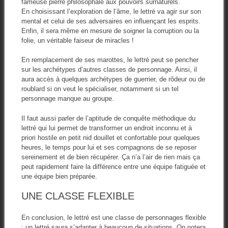
fameuse pierre philosophale aux pouvoirs surnaturels.
En choisissant l’exploration de l’âme, le lettré va agir sur son
mental et celui de ses adversaires en influençant les esprits.
Enfin, il sera même en mesure de soigner la corruption ou la
folie, un véritable faiseur de miracles !
En remplacement de ses marottes, le lettré peut se pencher
sur les archétypes d’autres classes de personnage. Ainsi, il
aura accès à quelques archétypes de guerrier, de rôdeur ou de
roublard si on veut le spécialiser, notamment si un tel
personnage manque au groupe.
Il faut aussi parler de l’aptitude de conquête méthodique du
lettré qui lui permet de transformer un endroit inconnu et à
priori hostile en petit nid douillet et confortable pour quelques
heures, le temps pour lui et ses compagnons de se reposer
sereinement et de bien récupérer. Ça n’a l’air de rien mais ça
peut rapidement faire la différence entre une équipe fatiguée et
une équipe bien préparée.
UNE CLASSE FLEXIBLE
En conclusion, le lettré est une classe de personnages flexible
: un lettré saura s’adapter à beaucoup de situations. On notera