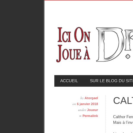
Skip
MAIN MENU
ACCUEIL
SUR LE BLOG DU SIT
to
content
CAL
by
Atorgael
on
6 janvier 2018
under
Joueur
∞
Permalink
Calthor Fen
Mais à l’in