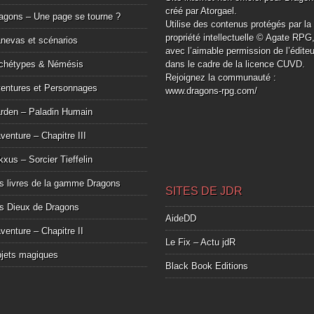
créé par Atorgael.
agons – Une page se tourne ?
Utilise des contenus protégés par la
propriété intellectuelle © Agate RPG
nevas et scénarios
avec l’aimable permission de l’éditeu
chétypes & Némésis
dans le cadre de la licence CUVD.
Rejoignez la communauté :
entures et Personnages
www.dragons-rpg.com/
rden – Paladin Humain
aventure – Chapitre III
kxus – Sorcier Tieffelin
s livres de la gamme Dragons
SITES DE JDR
s Dieux de Dragons
AideDD
aventure – Chapitre II
Le Fix – Actu jdR
jets magiques
Black Book Editions