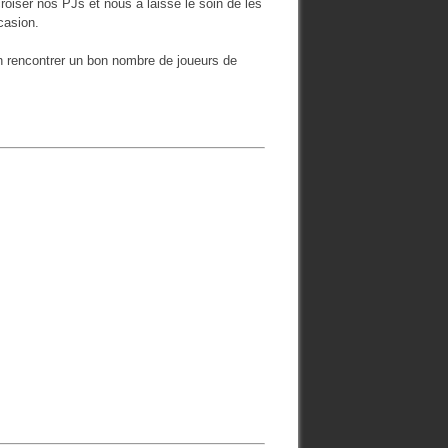
oiser nos PJs et nous a laissé le soin de les
ccasion.
ion rencontrer un bon nombre de joueurs de