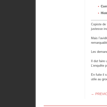
Com
Hist
Copiste de 
justesse in
Mais l’avid
remarquable
Les demande
Il dut faire
L’enquête p
En fuite il
utile au gr
POS
← PREVI