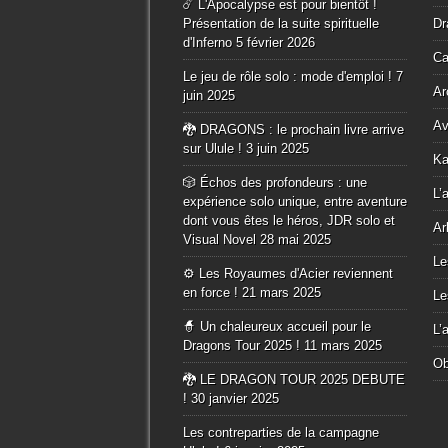
☄️ L'Apocalypse est pour bientôt !
Présentation de la suite spirituelle
Dr
d'Inferno
5 février 2026
Ca
Le jeu de rôle solo : mode d'emploi !
7
Ar
juin 2025
Av
🐉 DRAGONS : le prochain livre arrive
sur Ulule !
3 juin 2025
Ka
🎲 Échos des profondeurs : une
L’
expérience solo unique, entre aventure
dont vous êtes le héros, JDR solo et
Ar
Visual Novel
28 mai 2025
Le
⚙️ Les Royaumes d'Acier reviennent
en force !
21 mars 2025
Le
🧙 Un chaleureux accueil pour le
L’
Dragons Tour 2025 !
11 mars 2025
Ob
🐉 LE DRAGON TOUR 2025 DEBUTE
!
30 janvier 2025
Les contreparties de la campagne