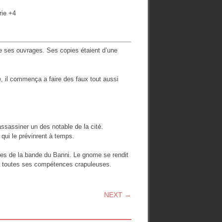
rie +4
de ses ouvrages. Ses copies étaient d’une
le, il commença a faire des faux tout aussi
 assassiner un des notable de la cité.
 qui le prévinrent à temps.
ffes de la bande du Banni. Le gnome se rendit
e à toutes ses compétences crapuleuses.
NEXT →