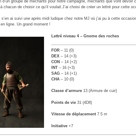
in d’un groupe de méchants pour notre campagne, méchants que vont devoir cr
 à chacun de choisir ce qu’il voulait.J’ai choisi de créer un lettré pour cette o
il s’en ai suivi une après midi ludique chez notre MJ où j’ai pu à cette occas
e en ligne. Un grand moment !
Lettré niveau 4 – Gnome des roches
FOR
– 11 (0)
DEX
– 14 (+3)
CON
– 14 (+2)
INT
– 16 (+3)
SAG
– 14 (+1)
CHA
– 10 (0)
Classe d’armure
13 (Armure de cuir)
Points de vie
31 (4D8)
Vitesse de déplacement
7.5 m
Initiative
+7