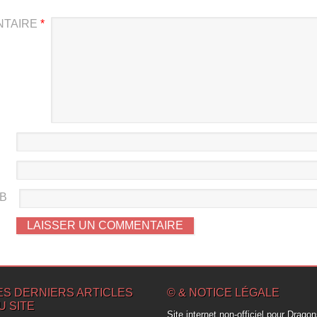
NTAIRE
*
EB
ES DERNIERS ARTICLES
© & NOTICE LÉGALE
U SITE
Site internet non-officiel pour Drago