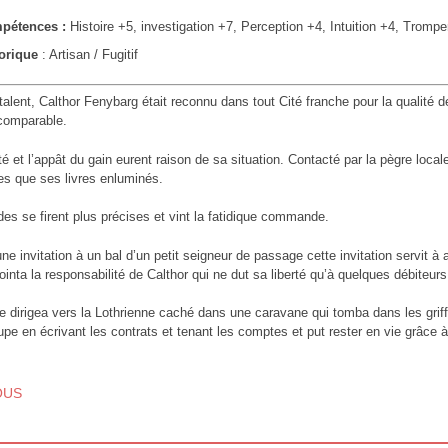
pétences :
Histoire +5, investigation +7, Perception +4, Intuition +4, Trompe
orique
: Artisan / Fugitif
talent, Calthor Fenybarg était reconnu dans tout Cité franche pour la qualité 
comparable.
ité et l’appât du gain eurent raison de sa situation. Contacté par la pègre loca
s que ses livres enluminés.
s se firent plus précises et vint la fatidique commande.
 une invitation à un bal d’un petit seigneur de passage cette invitation servit à
ointa la responsabilité de Calthor qui ne dut sa liberté qu’à quelques débiteurs
 se dirigea vers la Lothrienne caché dans une caravane qui tomba dans les gri
oupe en écrivant les contrats et tenant les comptes et put rester en vie grâc
T NAVIGATION
OUS