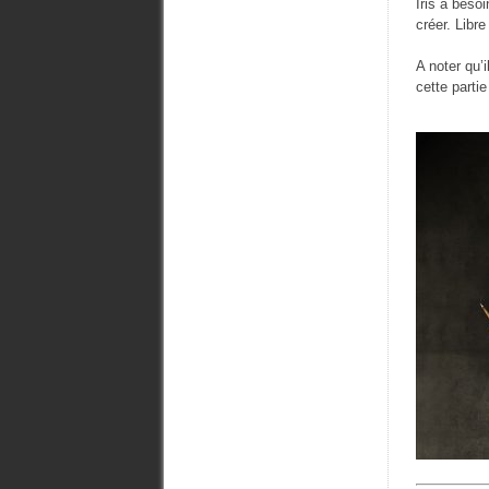
Iris a beso
créer. Libre
A noter qu’
cette parti