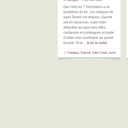
Qui l’eût cru ? Tonnefaire a un
problème de foi. Les reliques de
saint Terrell ont disparu. Garrett
est en vacances, mais notre
détective au pays des elfes,
centaures et compagnie accepte
d’aider une courtisane au passé
trouble. Et le
... [Lire la suite]
Fantasy
,
Garrett
,
Glen Cook
,
Livre