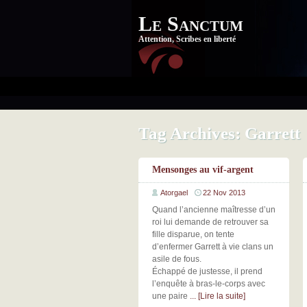
Le Sanctum
Attention, Scribes en liberté
Tag Archives:
Garrett
Mensonges au vif-argent
Atorgael
22 Nov 2013
Quand l’ancienne maîtresse d’un
roi lui demande de retrouver sa
fille disparue, on tente
d’enfermer Garrett à vie clans un
asile de fous.
Échappé de justesse, il prend
l’enquête à bras-le-corps avec
une paire
... [Lire la suite]