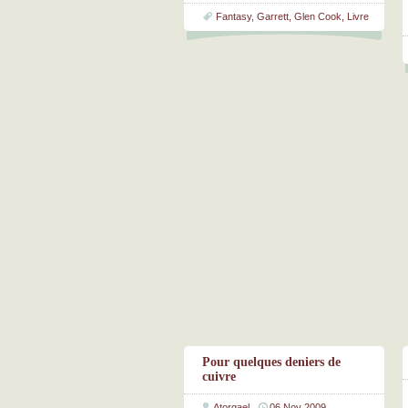
Fantasy
,
Garrett
,
Glen Cook
,
Livre
Pour quelques deniers de
cuivre
Atorgael
06 Nov 2009