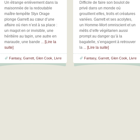
Un étrange enlèvement dans la
Difficile de faire son boulot de
maisonnée de la redoutable
privé dans un monde où
maître-tempête Styx Orage
grouillent elfes, trolls et créatures
plonge Garrett au cœur d’une
variées. Garrett et ses acolytes,
affaire où rien n’est à sa place :
un Homme-Mort omniscient et un
un magot en or invisible, une
métis d’elfe végétarien aussi
héritière au tapin, une autre en
prompt au danger qu’à la
maraude, une bande
... [Lire la
bagatelle, s’engagent à retrouver
suite]
la
... [Lire la suite]
Fantasy
,
Garrett
,
Glen Cook
,
Livre
Fantasy
,
Garrett
,
Glen Cook
,
Livre