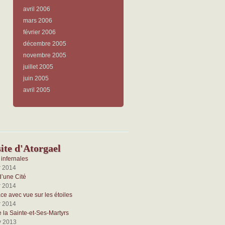
avril 2006
mars 2006
février 2006
décembre 2005
novembre 2005
juillet 2005
juin 2005
avril 2005
ite d'Atorgael
infernales
r 2014
d’une Cité
r 2014
e avec vue sur les étoiles
r 2014
e la Sainte-et-Ses-Martyrs
v 2013