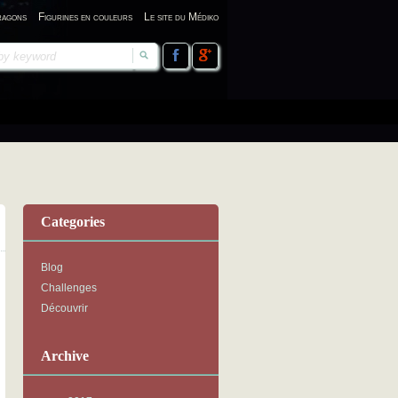
ragons
Figurines en couleurs
Le site du Médiko
Categories
Blog
Challenges
Découvrir
Archive