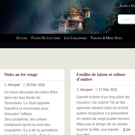
Jouer à D
Accueil
Fiches De Lectures
Les Challenges
Forums & Minis Sites
Nuits au fer rouge
Feuilles de laiton et reliure
d’ombre
Atorgael
29 Déc 2011
Atorgael
17 Déc 2011
Un tueur découpe les jolies filles
Garrett victime d’un trop plein de
dans les bas-fonds de
rousses ! Sa copine Titi se fait
Tonnefaire. Le Guet appelle
agresser devant chez lui et trois
Garrett à la rescousse pour
autres rouquines s’y présentent
résoudre l’affaire.
en moins de vingt quatre heures.
Seul problème, les crimes
Mais pas le temps de se laisser
continuent après la mort des
tourner la tête, une bande
... [Lire
coupables. Il y a de la sorcellerie