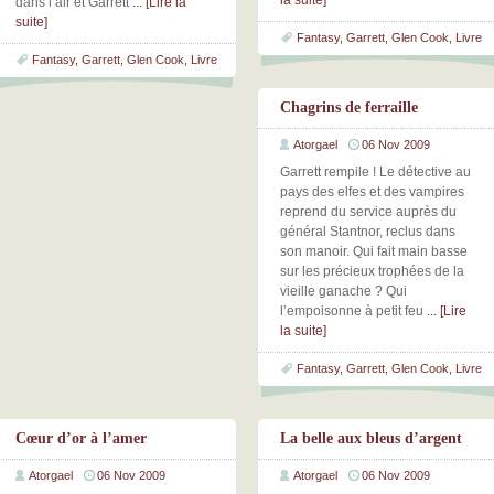
la suite]
dans l’air et Garrett
... [Lire la
suite]
Fantasy
,
Garrett
,
Glen Cook
,
Livre
Fantasy
,
Garrett
,
Glen Cook
,
Livre
Chagrins de ferraille
Atorgael
06 Nov 2009
Garrett rempile ! Le détective au
pays des elfes et des vampires
reprend du service auprès du
général Stantnor, reclus dans
son manoir. Qui fait main basse
sur les précieux trophées de la
vieille ganache ? Qui
l’empoisonne à petit feu
... [Lire
la suite]
Fantasy
,
Garrett
,
Glen Cook
,
Livre
Cœur d’or à l’amer
La belle aux bleus d’argent
Atorgael
06 Nov 2009
Atorgael
06 Nov 2009