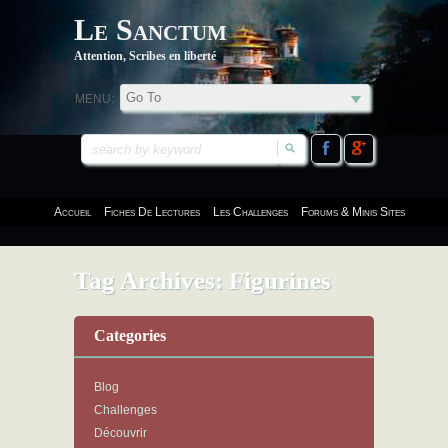
Le Sanctum
Attention, Scribes en liberté
MENU:
Accueil
Fiches De Lectures
Les Challenges
Forums & Minis Sites
Tag Archives:
Figurines
Categories
Blog
Challenges
Découvrir