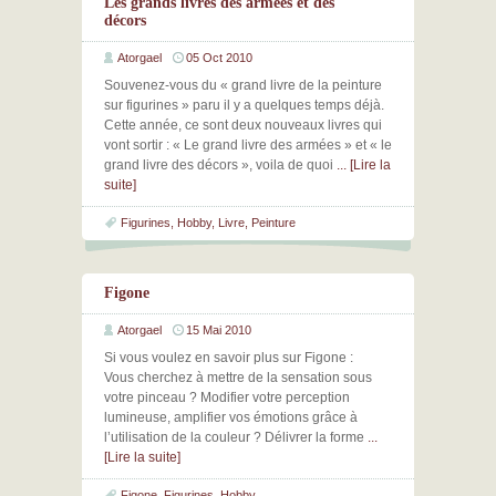
Les grands livres des armées et des
décors
Atorgael
05 Oct 2010
Souvenez-vous du « grand livre de la peinture
sur figurines » paru il y a quelques temps déjà.
Cette année, ce sont deux nouveaux livres qui
vont sortir : « Le grand livre des armées » et « le
grand livre des décors », voila de quoi
... [Lire la
suite]
Figurines
,
Hobby
,
Livre
,
Peinture
Figone
Atorgael
15 Mai 2010
Si vous voulez en savoir plus sur Figone :
Vous cherchez à mettre de la sensation sous
votre pinceau ? Modifier votre perception
lumineuse, amplifier vos émotions grâce à
l’utilisation de la couleur ? Délivrer la forme
...
[Lire la suite]
Figone
,
Figurines
,
Hobby