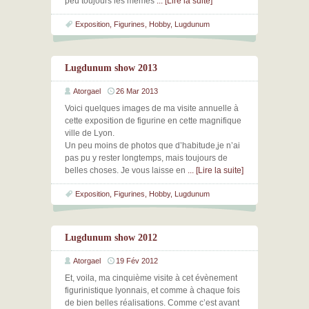
peu toujours les mêmes
... [Lire la suite]
Exposition
,
Figurines
,
Hobby
,
Lugdunum
Lugdunum show 2013
Atorgael
26 Mar 2013
Voici quelques images de ma visite annuelle à
cette exposition de figurine en cette magnifique
ville de Lyon.
Un peu moins de photos que d’habitude,je n’ai
pas pu y rester longtemps, mais toujours de
belles choses. Je vous laisse en
... [Lire la suite]
Exposition
,
Figurines
,
Hobby
,
Lugdunum
Lugdunum show 2012
Atorgael
19 Fév 2012
Et, voila, ma cinquième visite à cet évènement
figurinistique lyonnais, et comme à chaque fois
de bien belles réalisations. Comme c’est avant