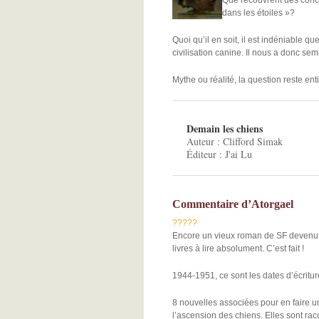
Que recouvrent des conce
dans les étoiles »?
Quoi qu’il en soit, il est indéniable 
civilisation canine. Il nous a donc sem
Mythe ou réalité, la question reste ent
Demain les chiens
Auteur : Clifford Simak
Éditeur : J'ai Lu
Commentaire d’Atorgael
?
?
?
?
?
Encore un vieux roman de SF devenu un
livres à lire absolument. C’est fait !
1944-1951, ce sont les dates d’écritu
8 nouvelles associées pour en faire un
l’ascension des chiens. Elles sont ra