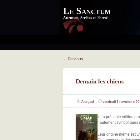
Le Sanctum
Attention, Scribes en liberté
←
Previous
Demain les chiens
Atorgael
vendredi 1 novembre 20
« La présente édition pro
hautement symboliques qui
Leur origine même est un