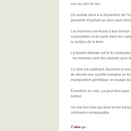
soir au coin du feu.
On assiste ainsi à la disparition de l
pensants et parlant au plus haut nive
Les hommes ont réussi à leur donner la 
surpeuplées et de partir dans les cam
la surface de la terre.
La famille Webster est le fil conducteu
, les hommes sont des webster pour le
Ce livre est captivant, fascinant et re
de décrire une société humaine en fin
manipulation génétique, le voyage dan
Énumérés en vrac, ça peut faire peur, 
lecteur.
Un vrai bon livre qui peut se lire tran
cohérence remarquable.
J’aime ça :