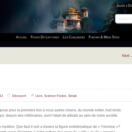
Jouer à D
Accueil
Fiches De Lectures
Les Challenges
Forums & Minis Sites
Next
13
Découvrir
Livre
,
Science-Fiction
,
Simak
pose pour la première fois à nous autres chiens, du monde entier, huit récits
, depuis des millénaires, sont l’objet de débats au sein de notre société.
 mystère. Que faut-il voir a travers la figure emblématique de « l’Homme »?