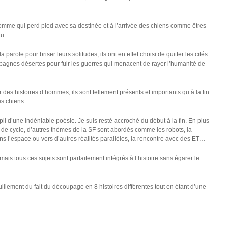
’homme qui perd pied avec sa destinée et à l’arrivée des chiens comme êtres
au.
parole pour briser leurs solitudes, ils ont en effet choisi de quitter les cités
pagnes désertes pour fuir les guerres qui menacent de rayer l’humanité de
r des histoires d’hommes, ils sont tellement présents et importants qu’à la fin
s chiens.
mpli d’une indéniable poésie. Je suis resté accroché du début à la fin. En plus
 de cycle, d’autres thèmes de la SF sont abordés comme les robots, la
s l’espace ou vers d’autres réalités parallèles, la rencontre avec des ET…
mais tous ces sujets sont parfaitement intégrés à l’histoire sans égarer le
quillement du fait du découpage en 8 histoires différentes tout en étant d’une