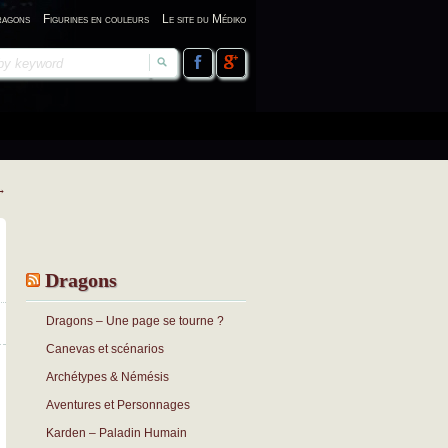
ragons
Figurines en couleurs
Le site du Médiko
→
Dragons
Dragons – Une page se tourne ?
Canevas et scénarios
Archétypes & Némésis
Aventures et Personnages
Karden – Paladin Humain