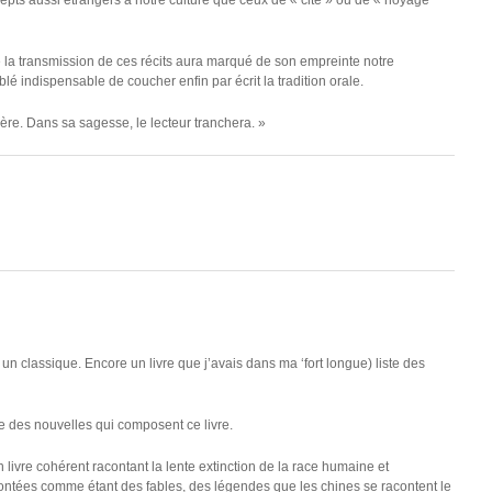
pts aussi étrangers à notre culture que ceux de « cité » ou de « noyage
que la transmission de ces récits aura marqué de son empreinte notre
blé indispensable de coucher enfin par écrit la tradition orale.
ière. Dans sa sagesse, le lecteur tranchera. »
 classique. Encore un livre que j’avais dans ma ‘fort longue) liste des
re des nouvelles qui composent ce livre.
 livre cohérent racontant la lente extinction de la race humaine et
contées comme étant des fables, des légendes que les chines se racontent le