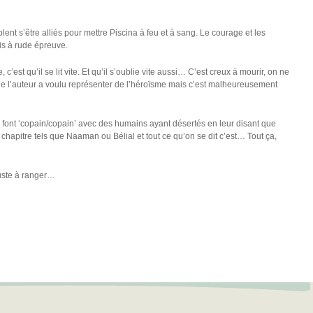
nt s’être alliés pour mettre Piscina à feu et à sang. Le courage et les
is à rude épreuve.
e, c’est qu’il se lit vite. Et qu’il s’oublie vite aussi… C’est creux à mourir, on ne
ue l’auteur a voulu représenter de l’héroïsme mais c’est malheureusement
font ‘copain/copain’ avec des humains ayant désertés en leur disant que
 chapitre tels que Naaman ou Bélial et tout ce qu’on se dit c’est… Tout ça,
juste à ranger…