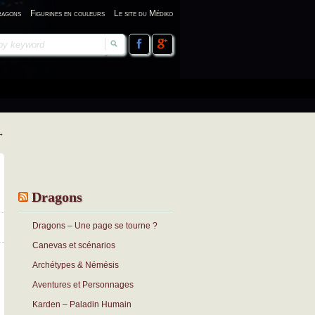
ragons
Figurines en couleurs
Le site du Médiko
→
Dragons
Dragons – Une page se tourne ?
Canevas et scénarios
Archétypes & Némésis
Aventures et Personnages
Karden – Paladin Humain