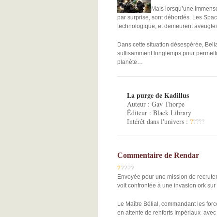
Mais lorsqu’une immense 
par surprise, sont débordés. Les Spac
technologique, et demeurent aveugles
Dans cette situation désespérée, Beli
suffisamment longtemps pour permettre a
planète…
La purge de Kadillus
Auteur : Gav Thorpe
Éditeur : Black Library
Intérêt dans l'univers :
?
?
?
?
?
Commentaire de Rendar
?
?
?
?
?
Envoyée pour une mission de recrutem
voit confrontée à une invasion ork sur 
Le Maître Bélial, commandant les for
en attente de renforts Impériaux avec