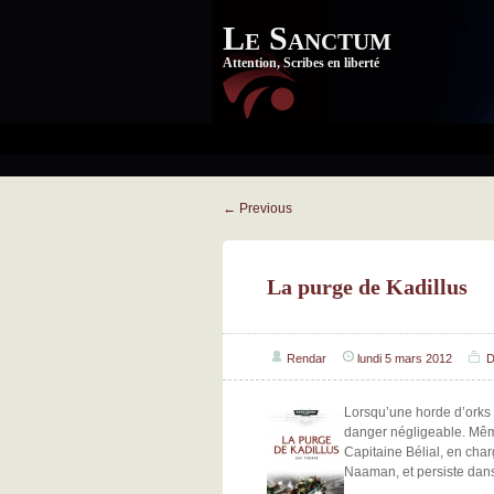
Le Sanctum
Attention, Scribes en liberté
←
Previous
La purge de Kadillus
Rendar
lundi 5 mars 2012
D
Lorsqu’une horde d’orks 
danger négligeable. Mê
Capitaine Bélial, en char
Naaman, et persiste dans