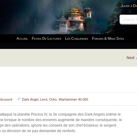
Jouer à D
Accueil
Fiches De Lectures
Les Challenges
Forums & Minis Sites
Next
écouvrir
Dark Angel
,
Livre
,
Orks
,
Warhammer 40.000
attaque la planète Piscina IV, la 3e compagnie des Dark Angels estime le
me lorsque le nombre des ennemis augmente de manière conséquente, le
ge des opérations, ignore les conseils de son chef éclaireur, le sergent
 sa décision de ne pas demander de renforts.