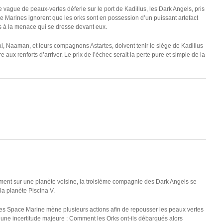
vague de peaux-vertes déferle sur le port de Kadillus, les Dark Angels, pris
e Marines ignorent que les orks sont en possession d’un puissant artefact
 à la menace qui se dresse devant eux.
al, Naaman, et leurs compagnons Astartes, doivent tenir le siège de Kadillus
ux renforts d’arriver. Le prix de l’échec serait la perte pure et simple de la
ent sur une planète voisine, la troisième compagnie des Dark Angels se
la planète Piscina V.
ces Space Marine mène plusieurs actions afin de repousser les peaux vertes
 une incertitude majeure : Comment les Orks ont-ils débarqués alors