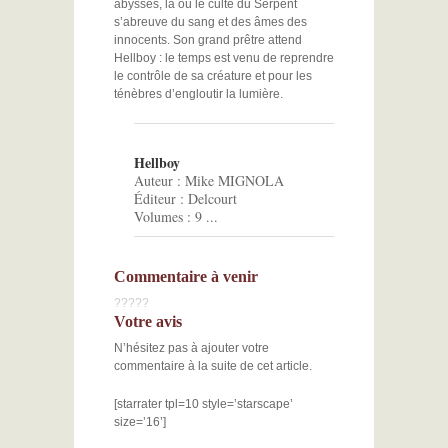
abysses, là où le culte du Serpent
s’abreuve du sang et des âmes des
innocents. Son grand prêtre attend
Hellboy : le temps est venu de reprendre
le contrôle de sa créature et pour les
ténèbres d’engloutir la lumière.
Hellboy
Auteur : Mike MIGNOLA
Éditeur : Delcourt
Commentaire à venir
?
?
?
?
?
Votre avis
N’hésitez pas à ajouter votre
commentaire à la suite de cet article.
[starrater tpl=10 style=’starscape’
size=’16’]