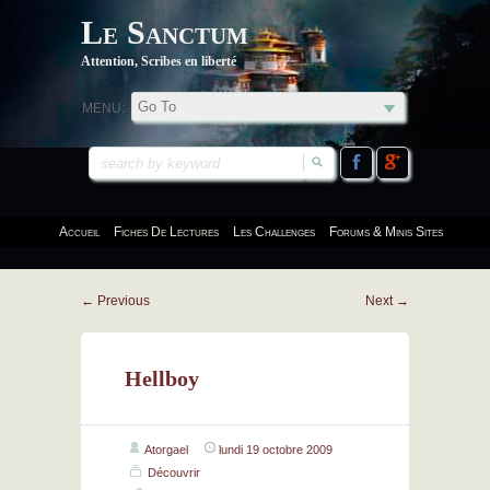
Le Sanctum
Attention, Scribes en liberté
MENU:
Accueil
Fiches De Lectures
Les Challenges
Forums & Minis Sites
←
Previous
Next
→
Hellboy
Atorgael
lundi 19 octobre 2009
Découvrir