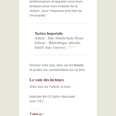
prédécesseurs et rappelez-vous leurs
tactiques pour vous emparer de la
victoire , pour l’Imperium et le bien de
l’Humanité !
Tactica Imperialis
Auteur : Dan Abnett/Andy Hoare
Editeur : Bibliothèque interdite
Intérêt dans l'univers :
?
?
?
?
?
Donnez votre avis, allez sur les
forums
et postez vos commentaires sur ce livre.
Le vote des lecteurs
Votre avis sur l’article, le livre…
[starrater tpl=10 style=’starscape’
size=’16’]
J’aime ça :