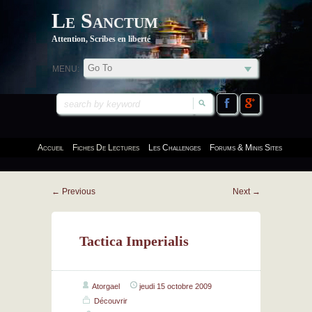
Le Sanctum
Attention, Scribes en liberté
MENU:
Accueil
Fiches De Lectures
Les Challenges
Forums & Minis Sites
←
Previous
Next
→
Tactica Imperialis
Atorgael
jeudi 15 octobre 2009
Découvrir