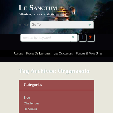
Le Sanctum
Attention, Scribes en liberté
MENU:
Accueil
Fiches De Lectures
Les Challenges
Forums & Minis Sites
Tag Archives:
Organasolo
Categories
Blog
Challenges
Découvrir