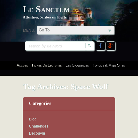
Le Sanctum
Attention, Scribes en liberté
MENU:
Accueil
Fiches De Lectures
Les Challenges
Forums & Minis Sites
Tag Archives:
Space Wolf
Categories
Blog
Challenges
Découvrir