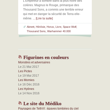
L’Empereur a sombré dans la plus noire des
colères. Magnus le Rouge, primarque des
Thousand Sons, a commis une terrible erreur
qui met en danger la sécurité de Terra elle-
même.
... [Lire la suite]
Abnett
,
Hérésie
,
Horus
,
Livre
,
Space Wolf
,
Thousand Sons
,
Warhammer 40.000
Figurines en couleurs
Monstres et adversaires
Le 21 Mai 2017
Les Pictes
Le 19 Mai 2017
Les Momies
Le 16 Déc 2016
Les Hyènes
Le 14 Nov 2016
Le site du Médiko
Paysages de TethVI : épaves tombées du ciel