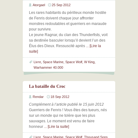
Atorgael
25 Sep 2012
Les rares habitants du périlleux monde hostile
de Fenris doivent chaque jour affronter
monstres redoutables et guerriers en maraude
pour survivre.
Le jeune Ragnar, du clan des Thunderfists, voit
sa destinée basculer lorsqu’il devient l’un des
Élus des Dieux. Ressuscité après
... [Lire la
suite]
Livre
,
Space Marine
,
Space Wolf
,
W King
,
Warhammer 40.000
La bataille du Croc
Rendar
18 Sep 2012
Complément à l’article publié le 15 juin 2012
Guerriers de Fenris ! Vous êtes des tueurs, nés
sur un monde qui ne tolère que les plus
sauvages. Le moment est venu de faire
honneur
... [Lire la suite]
Livre
,
Space Marine
,
Space Wolf
,
Thousand Sons
,