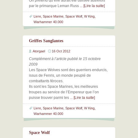
On prétend qu’elle aurait été utilisée autrefois
par le primarque Leman Russ
... [Lire la suite]
Livre
,
Space Marine
,
Space Wolf
,
W King
,
Warhammer 40.000
Griffes Sanglantes
Atorgael
16 Oct 2012
Complément à l’article publié le 15 octobre
2009
Les Space Wolves sont des guerriers endurcis,
issus de Fenris, un monde peuplé de
combattants féroces.
Ils sont les Space Marines, les meilleures
troupes au service de l’Empereur que l’on
puisse trouver parmi les
... [Lire la suite]
Livre
,
Space Marine
,
Space Wolf
,
W King
,
Warhammer 40.000
Space Wolf