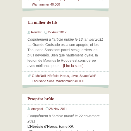
Warhammer 40.000
Un millier de fils
Rendar
27 Août 2012
Complément à l’article publié le 13 janvier 2011
La Grande Croisade est a son apogée, et les
Thousand Sons sont parmi ses guerriers les
plus devoués. Bien que hautement loyale, la
légion de Magnus le Rouge est considérée
avec méfiance pour
... [Lire la suite]
G McNeill
,
Hérésie
,
Horus
,
Livre
,
Space Wolf
,
Thousand Sons
,
Warhammer 40.000
Prospéro brûle
Atorgael
28 Nov 2011
Complément à l’article publié le 22 novembre
2011
L’Hérésie d’Horus, tome XV
.