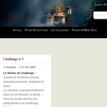
Jouer à D
Accueil
Fiches De Lectures
Les Challenges
Forums & Minis Sites
Challenge n°5
Atorgael
01 Fév 2006
Le thème du challenge :
A partir de la phrase phrase
suivante proposée, imaginez la
suite :
Le véhicule avançait lentement
dans la rue déserte, le pilote….
Voici les textes de tous les
participants à ce challenge :