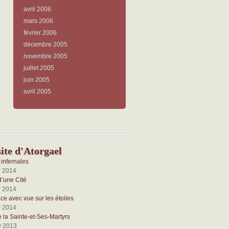
avril 2006
mars 2006
février 2006
décembre 2005
novembre 2005
juillet 2005
juin 2005
avril 2005
ite d'Atorgael
infernales
r 2014
d’une Cité
r 2014
e avec vue sur les étoiles
r 2014
e la Sainte-et-Ses-Martyrs
v 2013