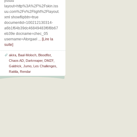
[issuu
layout=http%3A%2F%2Fskin.iss
uu.com%2Fv%2Flight%2Flayout.
xml showflipbtn=true
documentid=100212130314-
a6b1f64b39dc46849483f6f8b67
eb39e docname=chec_05
username=Atorgael
... [Lire la
suite]
akira
,
Baal-Moloch
,
Bloodfist
,
Chaos AD
,
Darkreaper
,
DMZF
,
Galdrick
,
Jumo
,
Les Challenges
,
Rattila
,
Rendar