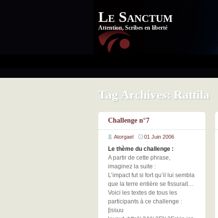
Le Sanctum
Attention, Scribes en liberté
Tag Archives:
Rattila
Challenge n°7
Atorgael
01 Juin 2006
Le thème du challenge :
A partir de cette phrase,
imaginez la suite :
L’impact fut si fort qu’il lui sembla
que la terre entière se fissurait…
Voici les textes de tous les
participants à ce challenge :
[issuu