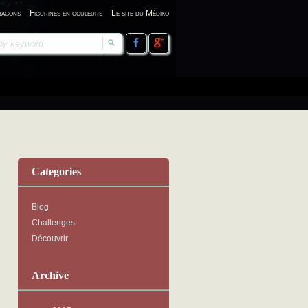
ragons
Figurines en couleurs
Le site du Médiko
Categories
Blog
Challenges
Découvrir
Archive