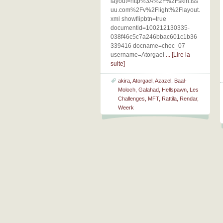
layout=http%3A%2F%2Fskin.iss
uu.com%2Fv%2Flight%2Flayout.
xml showflipbtn=true
documentid=100212130335-
038f46c5c7a246bbac601c1b36
339416 docname=chec_07
username=Atorgael
... [Lire la
suite]
akira
,
Atorgael
,
Azazel
,
Baal-
Moloch
,
Galahad
,
Hellspawn
,
Les
Challenges
,
MFT
,
Rattila
,
Rendar
,
Weerk