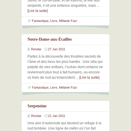
Jared, le cul-de-jatte, et de Katrina, la fille aux
serpents, il vit une enfance singulière, mais
...
[Lire la suite]
Fantastique
,
Livre
,
Mélanie Fazi
Notre-Dame-aux-Écailles
Rendar
27 Jan 2011
Partez à la découverte des troubles secrets de
l’âme et des lieux les plus hantés : Une villa qui
palpite de vies enfuies, l’océan dont certains ne
reviennent plus tout à fait humains, ou encore
ce train de nuit qu’empruntent
... [Lire la suite]
Fantastique
,
Livre
,
Mélanie Fazi
Serpentine
Rendar
21 Jan 2011
Une aire d’autoroute qui devient un refuge à la
nuit tombée. Une ligne de métro où l’on fait