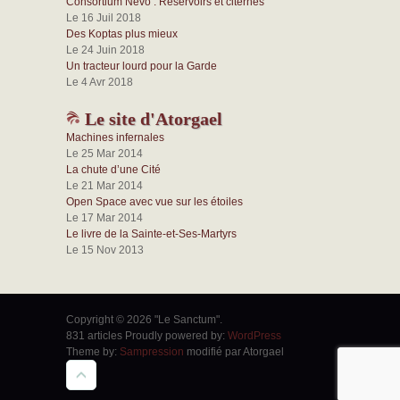
Consortium Nevo : Réservoirs et citernes
Le 16 Juil 2018
Des Koptas plus mieux
Le 24 Juin 2018
Un tracteur lourd pour la Garde
Le 4 Avr 2018
Le site d'Atorgael
Machines infernales
Le 25 Mar 2014
La chute d’une Cité
Le 21 Mar 2014
Open Space avec vue sur les étoiles
Le 17 Mar 2014
Le livre de la Sainte-et-Ses-Martyrs
Le 15 Nov 2013
Copyright © 2026 "Le Sanctum".
831 articles Proudly powered by:
WordPress
Theme by:
Sampression
modifié par Atorgael