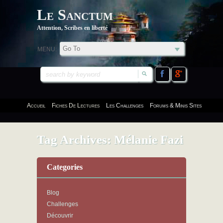
Le Sanctum
Attention, Scribes en liberté
MENU:
Accueil
Fiches De Lectures
Les Challenges
Forums & Minis Sites
Tag Archives:
Mélanie Fazi
Categories
Blog
Challenges
Découvrir