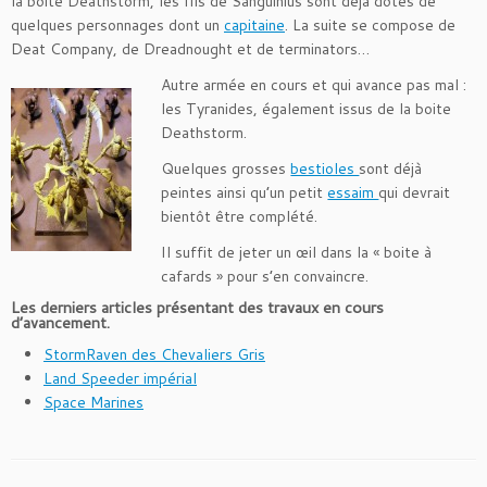
la boite Deathstorm, les fils de Sanguinius sont déjà dotés de
quelques personnages dont un
capitaine
. La suite se compose de
Deat Company, de Dreadnought et de terminators…
Autre armée en cours et qui avance pas mal :
les Tyranides, également issus de la boite
Deathstorm.
Quelques grosses
bestioles
sont déjà
peintes ainsi qu’un petit
essaim
qui devrait
bientôt être complété.
Il suffit de jeter un œil dans la « boite à
cafards » pour s’en convaincre.
Les derniers articles présentant des travaux en cours
d’avancement.
StormRaven des Chevaliers Gris
Land Speeder impérial
Space Marines