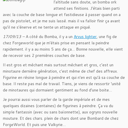
l’altitude sans doute, un bomba ork
attend ses finitions. J’étais bien parti
avec la couche de base longue et fastidieuse à passer quand on a
pas de pistolet, et je me suis lassé. mais il va falloir finir ça avant
qu’il ne s’énerve et ne tente un attaque en piqué.
17/09/13 –
A côté du Bomba, il y a un
Arvus lighter
, une fig de
chez Forgeworld que je m’étais prise en pensant la peindre
rapidement. il y a au moins 5 ans de ça… Bonne nouvelle, elle vient
de recevoir ses 2 premières couches de base.
Il est gros et méchant mais surtout méchant et gros, c’est un
minotaure dernière génération, c’est même de chef des affreux.
Figurine en résine longue à peindre et qui n’en est qu’à sa couche de
base. Il reste pas mal de travail. Tiens, je viens de ressortir ‘unité
de minotaures qui dormaient gentiment au fond d’une boite…
Je pourrai aussi vous parler de la garde impériale et de mes
quelques dizaines (centaines) de figurines à peindre. Ça va du
simple fantassin (avec ou sans baïonnette), aux ogryns nouvelle
mouture. Et des chars. plein de chars dont une Bombard de chez
ForgeWorld. Et puis une Valkyrie…