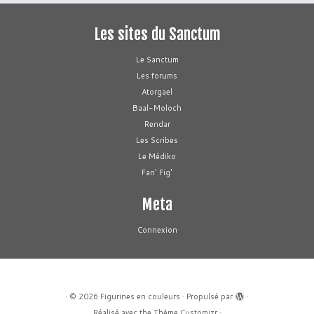
Les sites du Sanctum
Le Sanctum
Les forums
Atorgael
Baal-Moloch
Rendar
Les Scribes
Le Médiko
Fan' Fig'
Meta
Connexion
·
© 2026
Figurines en couleurs
·
Propulsé par
·
Réalisé avec the
Thème Customizr
·