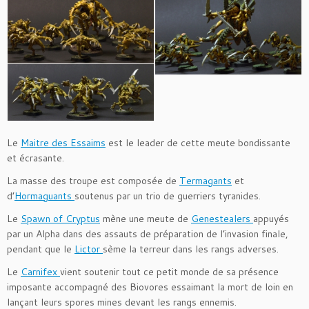
Le
Maitre des Essaims
est le leader de cette meute bondissante
et écrasante.
La masse des troupe est composée de
Termagants
et
d’
Hormaguants
soutenus par un trio de guerriers tyranides.
Le
Spawn of Cryptus
mène une meute de
Genestealers
appuyés
par un Alpha dans des assauts de préparation de l’invasion finale,
pendant que le
Lictor
sème la terreur dans les rangs adverses.
Le
Carnifex
vient soutenir tout ce petit monde de sa présence
imposante accompagné des Biovores essaimant la mort de loin en
lançant leurs spores mines devant les rangs ennemis.