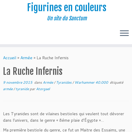
Figurines en couleurs
Un site du Sanctum
Passer
au
Accueil
»
Armée
»
La Ruche Infernis
contenu
La Ruche Infernis
9 novembre 2015
dans
Armée
/
Tyranides
/
Warhammer 40.000
étiqueté
armée
/
tyranide
par
Atorgael
Les Tyranides sont de vilaines bestioles qui veulent tout dévorer
dans l’univers, dans le genre « 8éme plaie d’Égypte »…
Ma première bestiole du genre, ce fut un Maitre des Essaims, une