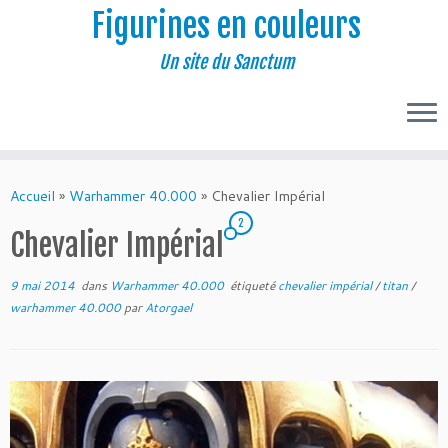
Figurines en couleurs
Un site du Sanctum
Passer
au
Accueil
»
Warhammer 40.000
»
Chevalier Impérial
contenu
2
Chevalier Impérial
9 mai 2014
dans
Warhammer 40.000
étiqueté
chevalier impérial
/
titan
/
warhammer 40.000
par
Atorgael