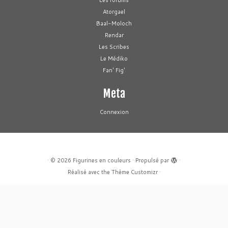
Les forums
Atorgael
Baal-Moloch
Rendar
Les Scribes
Le Médiko
Fan' Fig'
Meta
Connexion
·
© 2026
Figurines en couleurs
·
Propulsé par
·
Réalisé avec the
Thème Customizr
·