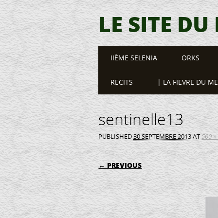
LE SITE DU
Main menu
Skip
IIÈME SELENIA
ORKS
to
content
RECITS
| LA FIEVRE DU M
sentinelle13
PUBLISHED
30 SEPTEMBRE 2013
AT
500 ×
← PREVIOUS