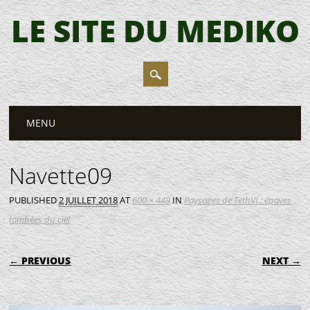
LE SITE DU MEDIKO
Main menu
Skip
MENU
to
content
Navette09
PUBLISHED
2 JUILLET 2018
AT
600 × 449
IN
Paysages de TethVI : épaves
tombées du ciel
← PREVIOUS
NEXT →