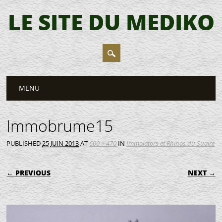
LE SITE DU MEDIKO
Main menu
Skip
MENU
to
content
Immobrume15
PUBLISHED
25 JUIN 2013
AT
600 × 470
IN
Immolators et Rhinos du Suaire
← PREVIOUS
NEXT →